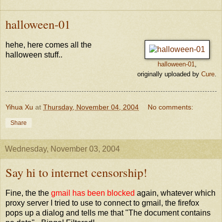
halloween-01
hehe, here comes all the
halloween stuff..
halloween-01
,
originally uploaded by
Cure
.
Yihua Xu
at
Thursday, November 04, 2004
No comments:
Share
Wednesday, November 03, 2004
Say hi to internet censorship!
Fine, the the
gmail has been blocked
again, whatever which
proxy server I tried to use to connect to gmail, the firefox
pops up a dialog and tells me that "The document contains