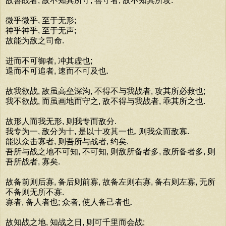
故善战者, 敌不知其所守; 善守者, 敌不知其所攻.
微乎微乎, 至于无形;
神乎神乎, 至于无声;
故能为敌之司命.
进而不可御者, 冲其虚也;
退而不可追者, 速而不可及也.
故我欲战, 敌虽高垒深沟, 不得不与我战者, 攻其所必救也;
我不欲战, 而虽画地而守之, 敌不得与我战者, 乖其所之也.
故形人而我无形, 则我专而敌分.
我专为一, 敌分为十, 是以十攻其一也, 则我众而敌寡.
能以众击寡者, 则吾所与战者, 约矣.
吾所与战之地不可知, 不可知, 则敌所备者多, 敌所备者多, 则
吾所战者, 寡矣.
故备前则后寡, 备后则前寡, 故备左则右寡, 备右则左寡, 无所
不备则无所不寡.
寡者, 备人者也; 众者, 使人备己者也.
故知战之地, 知战之日, 则可千里而会战;