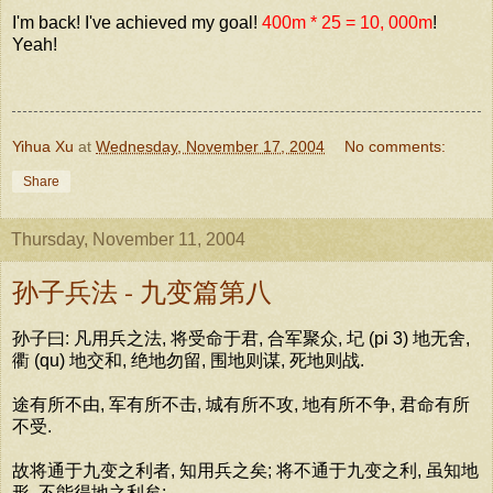
I'm back! I've achieved my goal!
400m * 25 = 10, 000m
!
Yeah!
Yihua Xu
at
Wednesday, November 17, 2004
No comments:
Share
Thursday, November 11, 2004
孙子兵法 - 九变篇第八
孙子曰: 凡用兵之法, 将受命于君, 合军聚众, 圮 (pi 3) 地无舍,
衢 (qu) 地交和, 绝地勿留, 围地则谋, 死地则战.
途有所不由, 军有所不击, 城有所不攻, 地有所不争, 君命有所
不受.
故将通于九变之利者, 知用兵之矣; 将不通于九变之利, 虽知地
形, 不能得地之利矣;