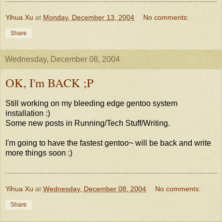
Yihua Xu
at
Monday, December 13, 2004
No comments:
Share
Wednesday, December 08, 2004
OK, I'm BACK ;P
Still working on my bleeding edge gentoo system
installation :)
Some new posts in Running/Tech Stuff/Writing.
I'm going to have the fastest gentoo~ will be back and write
more things soon :)
Yihua Xu
at
Wednesday, December 08, 2004
No comments:
Share