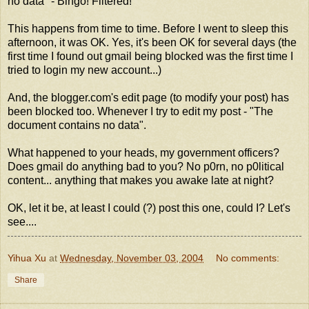
no data" - Bingo! Filtered!
This happens from time to time. Before I went to sleep this
afternoon, it was OK. Yes, it's been OK for several days (the
first time I found out gmail being blocked was the first time I
tried to login my new account...)
And, the blogger.com's edit page (to modify your post) has
been blocked too. Whenever I try to edit my post - "The
document contains no data".
What happened to your heads, my government officers?
Does gmail do anything bad to you? No p0rn, no p0litical
content... anything that makes you awake late at night?
OK, let it be, at least I could (?) post this one, could I? Let's
see....
Yihua Xu
at
Wednesday, November 03, 2004
No comments:
Share