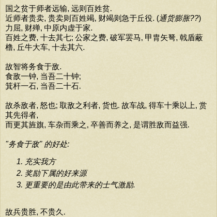
国之贫于师者远输, 远则百姓贫.
近师者贵卖, 贵卖则百姓竭, 财竭则急于丘役. (
通货膨胀??
)
力屈, 财殚, 中原内虚于家.
百姓之费, 十去其七; 公家之费, 破军罢马, 甲胄矢弩, 戟盾蔽
橹, 丘牛大车, 十去其六.
故智将务食于敌.
食敌一钟, 当吾二十钟;
箕杆一石, 当吾二十石.
故杀敌者, 怒也; 取敌之利者, 货也. 故车战, 得车十乘以上, 赏
其先得者,
而更其旌旗, 车杂而乘之, 卒善而养之, 是谓胜敌而益强.
"务食于敌" 的好处:
充实我方
奖励下属的好来源
更重要的是由此带来的士气激励.
故兵贵胜, 不贵久.