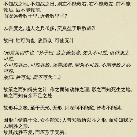
不知战之地, 不知战之日, 则左不能救右, 右不能救左, 前不能
救后, 后不能救前,
而况远者数十里, 近者数里乎?
以吾度之, 越人之兵虽多, 奕奚益于胜败哉?!
故曰: 胜可为也. 敌虽众, 可使无斗.
(形篇第四中说: "孙子曰: 昔之善战者, 先为不可胜, 以侍敌之
可胜.
不可胜在己, 可胜在敌. 故善战者, 能为不可胜, 不能使敌之必
可胜.
故曰: 胜可知, 而不可为."...)
故策之而知得失之计, 作之而知动静之理, 形之而知死生之地,
角之而知有余不足之处.
故形兵之极, 至于无形; 无形, 则深间不能窥, 智者不能谋.
因形而错胜于众, 众不能知; 人皆知我所以胜之形, 而莫知我所
以制胜之形.
故其战胜不复, 而应形于无穷.