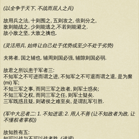
(以全争于天下, 不战而屈人之兵)
故用兵之法, 十则围之, 五则攻之, 倍则分之,
敌则能战之, 少则能逃之,不若则能避之.
故小敌之坚, 大敌之擒也.
(灵活用兵, 始终让自己处于优势或至少不处于劣势)
夫将者, 国之辅也. 辅周则国必强, 辅隙则国必弱.
故君之所以患于军者三:
不知军之不可进而谓之进, 不知军之不可退而谓之退, 是为縻
(mi) 军;
不知三军之事, 而同三军之政者, 则军士惑矣;
不知三军之权, 而同三军之任, 则军士疑矣.
三军既惑且疑, 则诸侯之难至矣, 是谓乱军引胜.
(军中大忌者二: 1. 不知进退; 2. 用人不善 (让不知政者为政, 让
不懂权者掌权))
故知胜有五:
知可以战与不可以战者胜,
(进退)