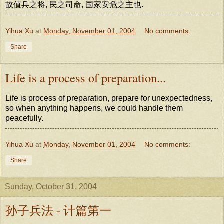
故值兵之将, 民之司命, 国家安危之主也.
Yihua Xu
at
Monday, November 01, 2004
No comments:
Share
Life is a process of preparation...
Life is process of preparation, prepare for unexpectedness,
so when anything happens, we could handle them
peacefully.
Yihua Xu
at
Monday, November 01, 2004
No comments:
Share
Sunday, October 31, 2004
孙子兵法 - 计篇第一