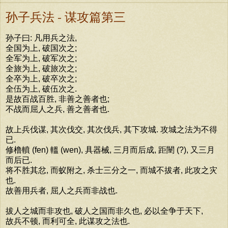
孙子兵法 - 谋攻篇第三
孙子曰: 凡用兵之法,
全国为上, 破国次之;
全军为上, 破军次之;
全旅为上, 破旅次之;
全卒为上, 破卒次之;
全伍为上, 破伍次之.
是故百战百胜, 非善之善者也;
不战而屈人之兵, 善之善者也.
故上兵伐谋, 其次伐交, 其次伐兵, 其下攻城. 攻城之法为不得
已.
修橹轒 (fen) 轀 (wen), 具器械, 三月而后成, 距闉 (?), 又三月
而后已.
将不胜其忿, 而蚁附之, 杀士三分之一, 而城不拔者, 此攻之灾
也.
故善用兵者, 屈人之兵而非战也.
拔人之城而非攻也, 破人之国而非久也, 必以全争于天下,
故兵不顿, 而利可全, 此谋攻之法也.