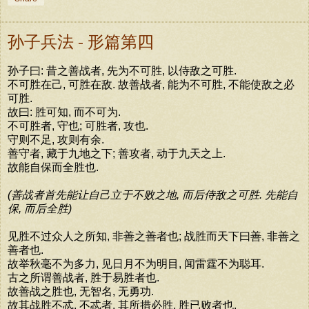
孙子兵法 - 形篇第四
孙子曰: 昔之善战者, 先为不可胜, 以侍敌之可胜.
不可胜在己, 可胜在敌. 故善战者, 能为不可胜, 不能使敌之必
可胜.
故曰: 胜可知, 而不可为.
不可胜者, 守也; 可胜者, 攻也.
守则不足, 攻则有余.
善守者, 藏于九地之下; 善攻者, 动于九天之上.
故能自保而全胜也.
(善战者首先能让自己立于不败之地, 而后侍敌之可胜. 先能自
保, 而后全胜)
见胜不过众人之所知, 非善之善者也; 战胜而天下曰善, 非善之
善者也.
故举秋毫不为多力, 见日月不为明目, 闻雷霆不为聪耳.
古之所谓善战者, 胜于易胜者也.
故善战之胜也, 无智名, 无勇功.
故其战胜不忒. 不忒者, 其所措必胜, 胜已败者也.