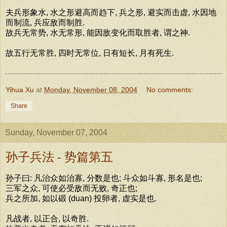
夫兵形象水, 水之形避高而趋下, 兵之形, 避实而击虚, 水因地
而制流, 兵应敌而制胜.
故兵无常势, 水无常形, 能因敌变化而取胜者, 谓之神.
故五行无常胜, 四时无常位, 日有短长, 月有死生.
Yihua Xu
at
Monday, November 08, 2004
No comments:
Share
Sunday, November 07, 2004
孙子兵法 - 势篇第五
孙子曰: 凡治众如治寡, 分数是也; 斗众如斗寡, 形名是也;
三军之众, 可使必受敌而无败, 奇正也;
兵之所加, 如以碫 (duan) 投卵者, 虚实是也.
凡战者, 以正合, 以奇胜.