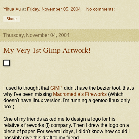
Yihua Xu
at
Friday, November 05, 2004
No comments:
Share
Thursday, November 04, 2004
My Very 1st Gimp Artwork!
I used to thought that
GIMP
didn't have the bezier tool, that's
why I've been missing
Macromedia's Fireworks
(Which
doesn't have linux version. I'm running a gentoo linux only
box.)
One of my friends asked me to design a logo for his
relative's fireworks (!) company. Then I drew the logo on a
piece of paper. For several days, I didn't know how could I
possibly give this draft to my friend...