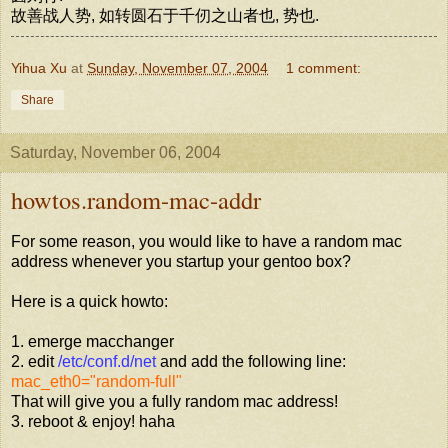
故善战人势, 如转圆石于千仞之山者也, 势也.
Yihua Xu
at
Sunday, November 07, 2004
1 comment:
Share
Saturday, November 06, 2004
howtos.random-mac-addr
For some reason, you would like to have a random mac
address whenever you startup your gentoo box?
Here is a quick howto:
1. emerge macchanger
2. edit
/etc/conf.d/net
and add the following line:
mac_eth0="random-full"
That will give you a fully random mac address!
3. reboot & enjoy! haha