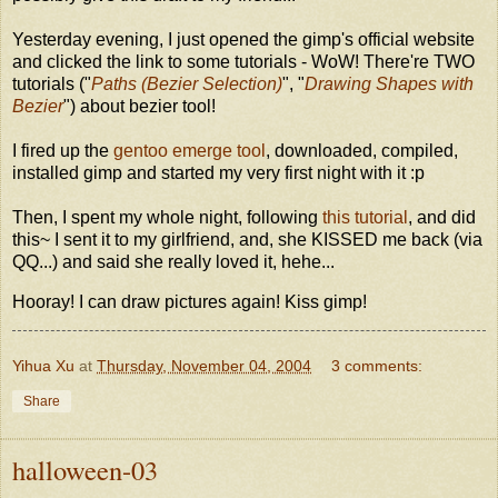
Yesterday evening, I just opened the gimp's official website
and clicked the link to some tutorials - WoW! There're TWO
tutorials ("
Paths (Bezier Selection)
", "
Drawing Shapes with
Bezier
") about bezier tool!
I fired up the
gentoo emerge tool
, downloaded, compiled,
installed gimp and started my very first night with it :p
Then, I spent my whole night, following
this tutorial
, and did
this~ I sent it to my girlfriend, and, she KISSED me back (via
QQ...) and said she really loved it, hehe...
Hooray! I can draw pictures again! Kiss gimp!
Yihua Xu
at
Thursday, November 04, 2004
3 comments:
Share
halloween-03