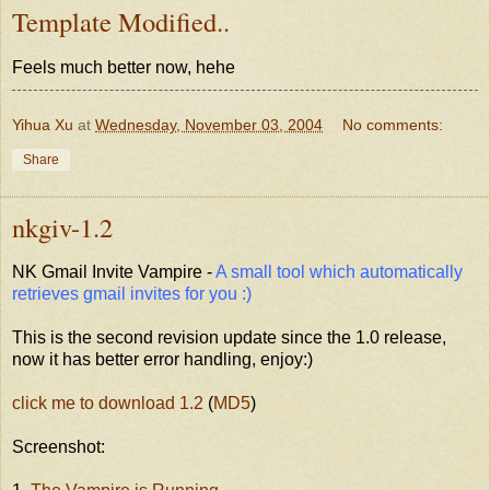
Template Modified..
Feels much better now, hehe
Yihua Xu
at
Wednesday, November 03, 2004
No comments:
Share
nkgiv-1.2
NK Gmail Invite Vampire -
A small tool which automatically
retrieves gmail invites for you :)
This is the second revision update since the 1.0 release,
now it has better error handling, enjoy:)
click me to download 1.2
(
MD5
)
Screenshot: