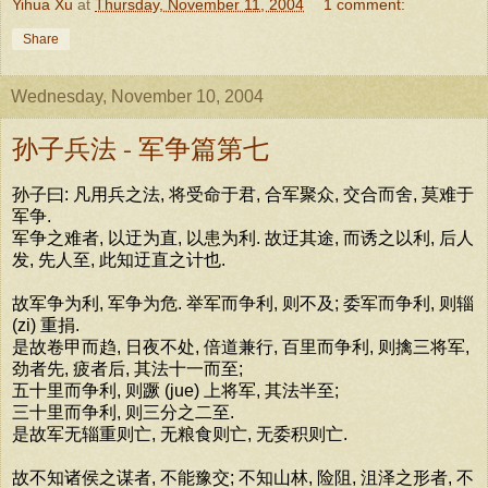
Yihua Xu
at
Thursday, November 11, 2004
1 comment:
Share
Wednesday, November 10, 2004
孙子兵法 - 军争篇第七
孙子曰: 凡用兵之法, 将受命于君, 合军聚众, 交合而舍, 莫难于
军争.
军争之难者, 以迂为直, 以患为利. 故迂其途, 而诱之以利, 后人
发, 先人至, 此知迂直之计也.
故军争为利, 军争为危. 举军而争利, 则不及; 委军而争利, 则辎
(zi) 重捐.
是故卷甲而趋, 日夜不处, 倍道兼行, 百里而争利, 则擒三将军,
劲者先, 疲者后, 其法十一而至;
五十里而争利, 则蹶 (jue) 上将军, 其法半至;
三十里而争利, 则三分之二至.
是故军无辎重则亡, 无粮食则亡, 无委积则亡.
故不知诸侯之谋者, 不能豫交; 不知山林, 险阻, 沮泽之形者, 不