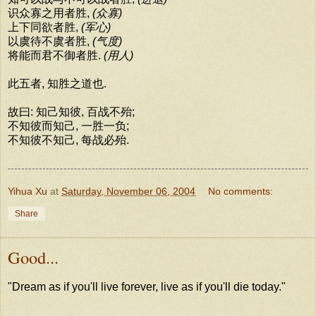
识众寡之用者胜,
(众寡)
上下同欲者胜,
(军心)
以虞待不虞者胜,
(气度)
将能而君不御者胜.
(用人)
此五者, 知胜之道也.
故曰: 知己知彼, 百战不殆;
不知彼而知己, 一胜一负;
不知彼不知己, 每战必殆.
Yihua Xu
at
Saturday, November 06, 2004
No comments:
Share
Good...
"Dream as if you'll live forever, live as if you'll die today."