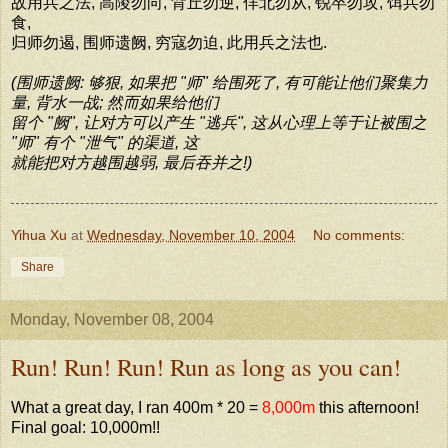
故用兵之法, 高陵勿向, 背丘勿逆, 佯北勿从, 锐卒勿攻, 饵兵勿
食,
归师勿遏, 围师遗阙, 穷寇勿迫, 此用兵之法也.
(围师遗阙: 够狠, 如果把 "师" 给围死了, 有可能让他们聚集力
量, 背水一战; 然而如果给他们
留个 "阙", 让对方可以产生 "逃兵", 这从心理上等于让被围之
"师" 有个 "泄气" 的渠道, 这
就能把对方越围越弱, 最后吞并之!)
Yihua Xu
at
Wednesday, November 10, 2004
No comments:
Share
Monday, November 08, 2004
Run! Run! Run! Run as long as you can!
What a great day, I ran 400m * 20 =
8,000m
this afternoon!
Final goal: 10,000m!!