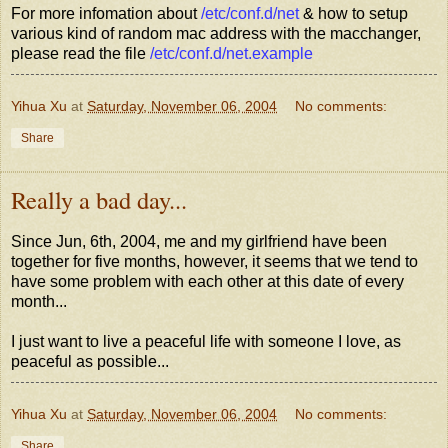
For more infomation about
/etc/conf.d/net
& how to setup
various kind of random mac address with the macchanger,
please read the file
/etc/conf.d/net.example
Yihua Xu
at
Saturday, November 06, 2004
No comments:
Share
Really a bad day...
Since Jun, 6th, 2004, me and my girlfriend have been
together for five months, however, it seems that we tend to
have some problem with each other at this date of every
month...
I just want to live a peaceful life with someone I love, as
peaceful as possible...
Yihua Xu
at
Saturday, November 06, 2004
No comments:
Share