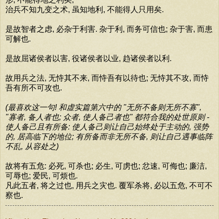
治兵不知九变之术, 虽知地利, 不能得人只用矣.
是故智者之虑, 必杂于利害. 杂于利, 而务可信也; 杂于害, 而患
可解也.
是故屈诸侯者以害, 役诸侯者以业, 趋诸侯者以利.
故用兵之法, 无恃其不来, 而恃吾有以待也; 无恃其不攻, 而恃
吾有所不可攻也.
(最喜欢这一句! 和虚实篇第六中的 "无所不备则无所不寡",
"寡者, 备人者也; 众者, 使人备己者也" 都符合我的处世原则 -
使人备己且有所备: 使人备己则让自己始终处于主动的, 强势
的, 居高临下的地位; 有所备而非无所不备, 则让自己遇事临阵
不乱, 从容处之)
故将有五危: 必死, 可杀也; 必生, 可虏也; 忿速, 可侮也; 廉洁,
可辱也; 爱民, 可烦也.
凡此五者, 将之过也, 用兵之灾也. 覆军杀将, 必以五危, 不可不
察也.