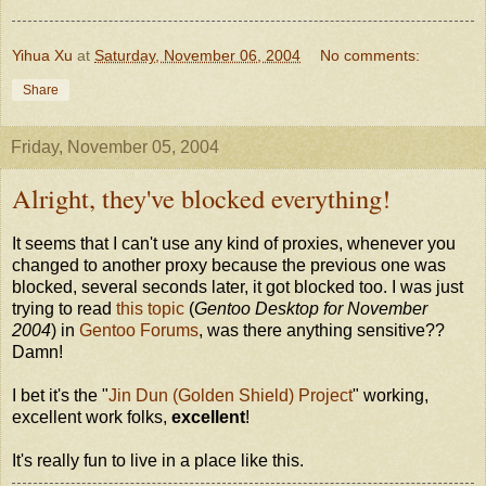
Yihua Xu
at
Saturday, November 06, 2004
No comments:
Share
Friday, November 05, 2004
Alright, they've blocked everything!
It seems that I can't use any kind of proxies, whenever you
changed to another proxy because the previous one was
blocked, several seconds later, it got blocked too. I was just
trying to read
this topic
(
Gentoo Desktop for November
2004
) in
Gentoo Forums
, was there anything sensitive??
Damn!
I bet it's the "
Jin Dun (Golden Shield) Project
" working,
excellent work folks,
excellent
!
It's really fun to live in a place like this.