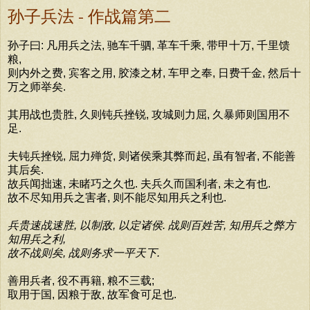
孙子兵法 - 作战篇第二
孙子曰: 凡用兵之法, 驰车千驷, 革车千乘, 带甲十万, 千里馈
粮,
则内外之费, 宾客之用, 胶漆之材, 车甲之奉, 日费千金, 然后十
万之师举矣.
其用战也贵胜, 久则钝兵挫锐, 攻城则力屈, 久暴师则国用不
足.
夫钝兵挫锐, 屈力殚货, 则诸侯乘其弊而起, 虽有智者, 不能善
其后矣.
故兵闻拙速, 未睹巧之久也. 夫兵久而国利者, 未之有也.
故不尽知用兵之害者, 则不能尽知用兵之利也.
兵贵速战速胜, 以制敌, 以定诸侯. 战则百姓苦, 知用兵之弊方
知用兵之利,
故不战则矣, 战则务求一平天下.
善用兵者, 役不再籍, 粮不三载;
取用于国, 因粮于敌, 故军食可足也.