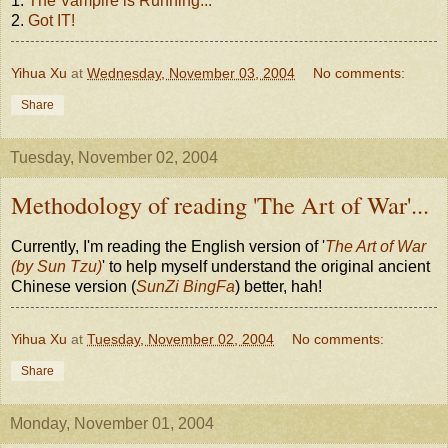
1.
The Vampire is Running...
2.
Got IT!
Yihua Xu
at
Wednesday, November 03, 2004
No comments:
Share
Tuesday, November 02, 2004
Methodology of reading 'The Art of War'...
Currently, I'm reading the English version of '
The Art of War
(by Sun Tzu)
' to help myself understand the original ancient
Chinese version (
SunZi BingFa
) better, hah!
Yihua Xu
at
Tuesday, November 02, 2004
No comments:
Share
Monday, November 01, 2004