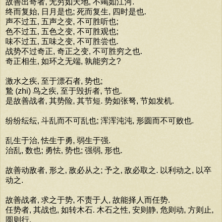
故善出奇者, 无穷如天地, 不竭如江河.
终而复始, 日月是也; 死而复生, 四时是也.
声不过五, 五声之变, 不可胜听也;
色不过五, 五色之变, 不可胜观也;
味不过五, 五味之变, 不可胜尝也.
战势不过奇正, 奇正之变, 不可胜穷之也.
奇正相生, 如环之无端, 孰能穷之?
激水之疾, 至于漂石者, 势也;
鷙 (zhi) 鸟之疾, 至于毁折者, 节也.
是故善战者, 其势险, 其节短. 势如张弩, 节如发机.
纷纷纭纭, 斗乱而不可乱也; 浑浑沌沌, 形圆而不可败也.
乱生于治, 怯生于勇, 弱生于强.
治乱, 数也; 勇怯, 势也; 强弱, 形也.
故善动敌者, 形之, 敌必从之; 予之, 敌必取之. 以利动之, 以卒
动之.
故善战者, 求之于势, 不责于人, 故能择人而任势.
任势者, 其战也, 如转木石. 木石之性, 安则静, 危则动, 方则止,
圆则行.