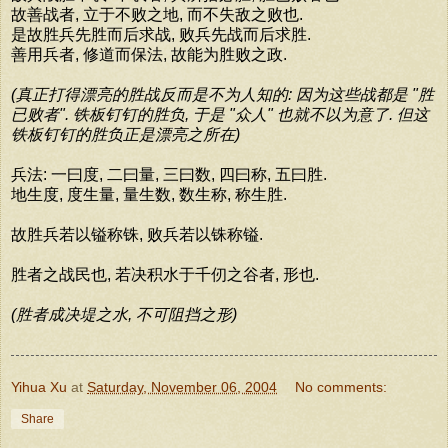
故善战者, 立于不败之地, 而不失敌之败也.
是故胜兵先胜而后求战, 败兵先战而后求胜.
善用兵者, 修道而保法, 故能为胜败之政.
(真正打得漂亮的胜战反而是不为人知的: 因为这些战都是 "胜
已败者". 铁板钉钉的胜负, 于是 "众人" 也就不以为意了. 但这
铁板钉钉的胜负正是漂亮之所在)
兵法: 一曰度, 二曰量, 三曰数, 四曰称, 五曰胜.
地生度, 度生量, 量生数, 数生称, 称生胜.
故胜兵若以镒称铢, 败兵若以铢称镒.
胜者之战民也, 若决积水于千仞之谷者, 形也.
(胜者成决堤之水, 不可阻挡之形)
Yihua Xu
at
Saturday, November 06, 2004
No comments:
Share