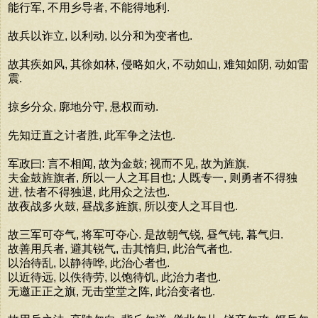
能行军, 不用乡导者, 不能得地利.
故兵以诈立, 以利动, 以分和为变者也.
故其疾如风, 其徐如林, 侵略如火, 不动如山, 难知如阴, 动如雷
震.
掠乡分众, 廓地分守, 悬权而动.
先知迂直之计者胜, 此军争之法也.
军政曰: 言不相闻, 故为金鼓; 视而不见, 故为旌旗.
夫金鼓旌旗者, 所以一人之耳目也; 人既专一, 则勇者不得独
进, 怯者不得独退, 此用众之法也.
故夜战多火鼓, 昼战多旌旗, 所以变人之耳目也.
故三军可夺气, 将军可夺心. 是故朝气锐, 昼气钝, 暮气归.
故善用兵者, 避其锐气, 击其惰归, 此治气者也.
以治待乱, 以静待哗, 此治心者也.
以近待远, 以佚待劳, 以饱待饥, 此治力者也.
无邀正正之旗, 无击堂堂之阵, 此治变者也.