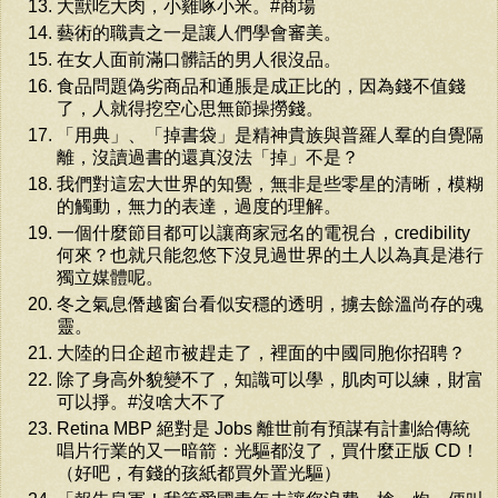
大獸吃大肉，小雞啄小米。#商場
藝術的職責之一是讓人們學會審美。
在女人面前滿口髒話的男人很沒品。
食品問題偽劣商品和通脹是成正比的，因為錢不值錢
了，人就得挖空心思無節操撈錢。
「用典」、「掉書袋」是精神貴族與普羅人羣的自覺隔
離，沒讀過書的還真沒法「掉」不是？
我們對這宏大世界的知覺，無非是些零星的清晰，模糊
的觸動，無力的表達，過度的理解。
一個什麼節目都可以讓商家冠名的電視台，credibility
何來？也就只能忽悠下沒見過世界的土人以為真是港行
獨立媒體呢。
冬之氣息僭越窗台看似安穩的透明，擄去餘溫尚存的魂
靈。
大陸的日企超市被趕走了，裡面的中國同胞你招聘？
除了身高外貌變不了，知識可以學，肌肉可以練，財富
可以掙。#沒啥大不了
Retina MBP 絕對是 Jobs 離世前有預謀有計劃給傳統
唱片行業的又一暗箭：光驅都沒了，買什麼正版 CD！
（好吧，有錢的孩紙都買外置光驅）