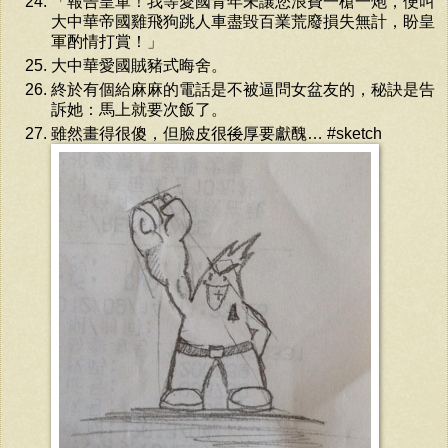
「報告皇軍！我等愛國青年未讓您浪費一槍一炮，便叫
大中華帝國雞飛狗跳人車盡毀百業荒廢損失無計，盼皇
軍酌情打賞！」
大中華愛國賊豬式晦舍。
終於有個給麻麻的電話是不被逼問女盆友的，秘訣是告
訴她：馬上就要次飯了。
雖然畫得很傻，但臉皮很
後
厚要獻醜… #sketch