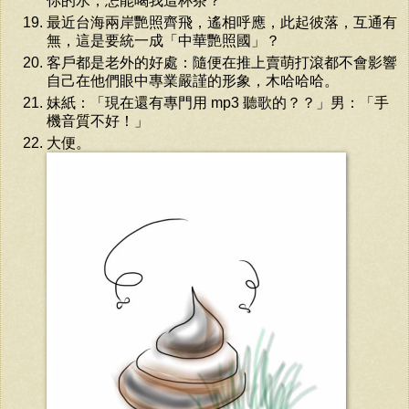
你的水，怎能喝我這杯茶？
最近台海兩岸艷照齊飛，遙相呼應，此起彼落，互通有
無，這是要統一成「中華艷照國」？
客戶都是老外的好處：隨便在推上賣萌打滾都不會影響
自己在他們眼中專業嚴謹的形象，木哈哈哈。
妹紙：「現在還有專門用 mp3 聽歌的？？」男：「手
機音質不好！」
大便。