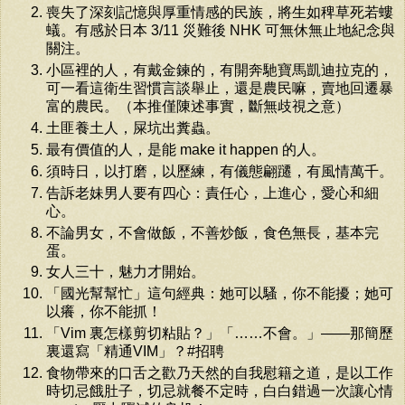
喪失了深刻記憶與厚重情感的民族，將生如稗草死若螻
蟻。有感於日本 3/11 災難後 NHK 可無休無止地紀念與
關注。
小區裡的人，有戴金鍊的，有開奔馳寶馬凱迪拉克的，
可一看這衛生習慣言談舉止，還是農民嘛，賣地回遷暴
富的農民。（本推僅陳述事實，斷無歧視之意）
土匪養土人，屎坑出糞蟲。
最有價值的人，是能 make it happen 的人。
須時日，以打磨，以歷練，有儀態翩躚，有風情萬千。
告訴老妹男人要有四心：責任心，上進心，愛心和細
心。
不論男女，不會做飯，不善炒飯，食色無長，基本完
蛋。
女人三十，魅力才開始。
「國光幫幫忙」這句經典：她可以騷，你不能擾；她可
以癢，你不能抓！
「Vim 裏怎樣剪切粘貼？」「……不會。」——那簡歷
裏還寫「精通VIM」？#招聘
食物帶來的口舌之歡乃天然的自我慰籍之道，是以工作
時切忌餓肚子，切忌就餐不定時，白白錯過一次讓心情