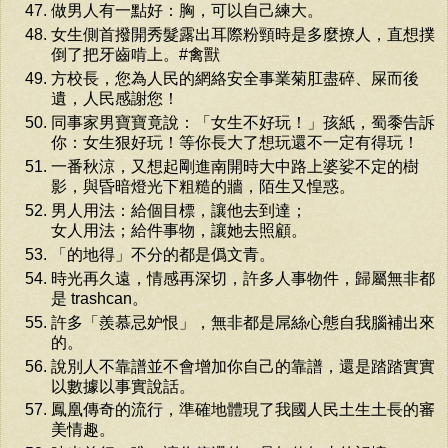
做男人有一點好：胸，可以自己練大。
女生側首撥開秀髮露出耳際粉頸時是多麼撩人，直想撲
倒了把牙齒啃上。#禽獸
方校長，您為人民的網絡安全事業菊肛盡碎、屎而後
遺，人民感謝您！
同事家男寶寶竟說：「女生不好玩！」孩紙，蜀黍告訴
你：女生狠好玩！等你長大了想玩還不一定有得玩！
一番秋涼，又想起剛進南開時大中路上婆娑不定的樹
影，與昏暗燈光下粗糙的牆，陌生又惶惑。
男人用法：給個目標，讓他去到達；
女人用法；給件事物，讓她去照顧。
「的地得」不分的都是僞文青。
時光再久遠，情感再深切，許多人事物件，歸屬無非都
是 trashcan。
許多「羨慕忌妒恨」，無非都是屌絲心態自我腦補出來
的。
說別人不靠譜並不會增加你自己的靠譜，還是踏踏實實
以數據以事實說話。
鳳凰傳奇的流行，準確地體現了我國人民土生土長的審
美情趣。