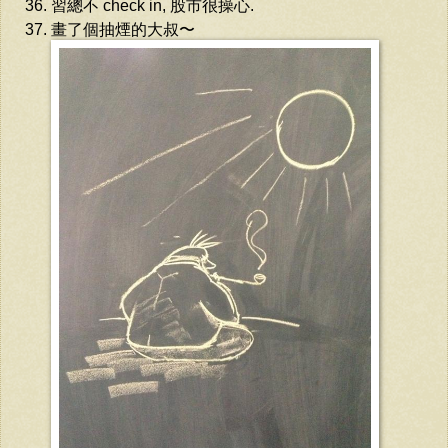
習總不 check in, 股市很操心.
畫了個抽煙的大叔〜