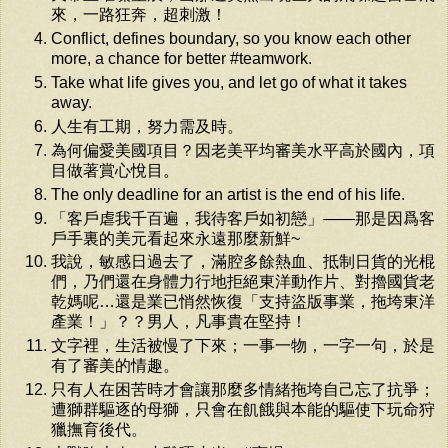
來，一路狂奔，超刺激！
Conflict, defines boundary, so you know each other
more, a chance for better #teamwork.
Take what life gives you, and let go of what it takes
away.
人生有工期，努力需及時。
為何偏愛美國項目？因老美平均審美水平高於國內，項
目做著賞心悅目。
The only deadline for an artist is the end of his life.
「客戶虐我千百遍，我待客戶如初戀」——那是因爲客
戶手裏的美元看起來永遠那麼新鮮~
我說，敏感日過去了，滿腔多餘熱血、抵制日貨的光棍
們，乃們還在身體力行地拒絕東洋動作片、對擼國貨老
乾媽呢…還是業已悄然恢復「支持盜版事業，拖垮東洋
產業！」？？男人，凡事貴在堅持！
文字裡，生活被慢了下來；一事一物，一字一句，於是
有了審美的情趣。
只有人在困苦時才會讓那麼多情緒拖垮自己忘了抗爭；
遭獅群驅逐的母獅，只會在飢餓與本能的驅使下玩命狩
獵撫育後代。