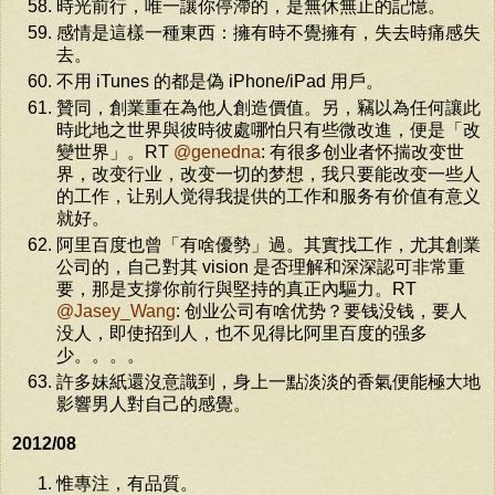
時光前行，唯一讓你停滯的，是無休無止的記憶。
感情是這樣一種東西：擁有時不覺擁有，失去時痛感失
去。
不用 iTunes 的都是偽 iPhone/iPad 用戶。
贊同，創業重在為他人創造價值。另，竊以為任何讓此
時此地之世界與彼時彼處哪怕只有些微改進，便是「改
變世界」。RT
@genedna
: 有很多创业者怀揣改变世
界，改变行业，改变一切的梦想，我只要能改变一些人
的工作，让别人觉得我提供的工作和服务有价值有意义
就好。
阿里百度也曾「有啥優勢」過。其實找工作，尤其創業
公司的，自己對其 vision 是否理解和深深認可非常重
要，那是支撐你前行與堅持的真正內驅力。RT
@Jasey_Wang
: 创业公司有啥优势？要钱没钱，要人
没人，即使招到人，也不见得比阿里百度的强多
少。。。。
許多妹紙還沒意識到，身上一點淡淡的香氣便能極大地
影響男人對自己的感覺。
2012/08
惟專注，有品質。