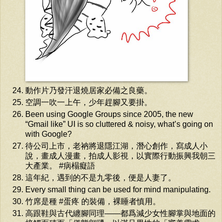
動作片乃發汗退燒居家必備之良藥。
空調一吹一上午，少年趕腳又要掛。
Been using Google Groups since 2005, the new
“Gmail like” UI is so cluttered & noisy, what’s going on
with Google?
待公司上市，老衲將退隱江湖，潛心創作，寫成人小
說，畫成人漫畫，拍成人影視，以實際行動振興我朝三
大產業。 #病榻癡語
這年紀，遇到的不是九零後，便是人妻了。
Every small thing can be used for mind manipulating.
竹席是種 #蛋疼 的裝備，裸睡者慎用。
高跟鞋與古代纏腳同理——都爲減少女性腳掌與地面的