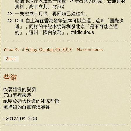
順藤摸瓜深入淺出一兩處 TA 帶出來的知識，若無真材
實料，高下立判。#招聘
一失控成十月恨，再回頭已娃娃生。
DHL 自上海往香港發筆記本可以空運，這叫「國際快
遞」；同樣的筆記本從深圳發北京「是不可能空運
的」，這叫「國內業務」。#ridiculous
Yihua Xu
at
Friday, October 05, 2012
No comments:
Share
些微
挾著體溫的親切
兀自夢裡來襲
絕塵於碩大枕邊的冰涼些微
被降臨的白晝輝煌饕餮
- 2012/10/5 3:08