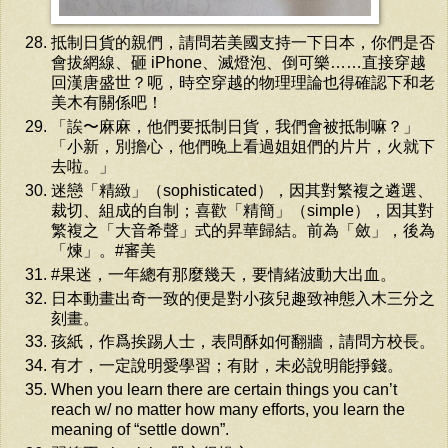
抵制日貨的親們，請問若美國支持一下日本，你們是否
會拔網線、砸 iPhone、滅燈泡、倒可樂……直接穿越
回漢唐盛世？呃，時空穿越的物理理論也得確認下和老
美木有關係吧！
「誒〜麻麻，他們要抵制日貨，我們會被抵制嘛？」
「小新，別擔心，他們晚上看過姐姐們的片片，火就下
去啦。」
迷戀「精緻」（sophisticated），因其對繁複之遴選、
裁切、組成的自制；喜歡「精簡」（simple），因其對
繁複之「大音希聲」式的昇華歸結。前為「斂」，後為
「煉」。#審美
#果迷，一年總有那麼幾天，要情緒波動大出血。
日本動畫出奇一致的便是對小孩兒趣致神態入木三分之
刻畫。
孩紙，作爲挨踢人士，表問酥如何翻牆，請問方校長。
有才，一定說明愛學習；有財，未必說明能掙錢。
When you learn there are certain things you can’t
reach w/ no matter how many efforts, you learn the
meaning of “settle down”.