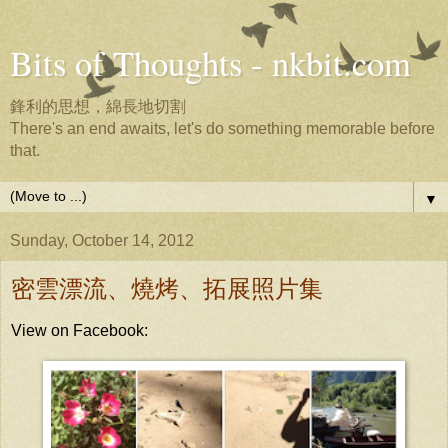
Bits of Thoughts - nkbit.com
鋒利的思想，綿長地切割
There's an end awaits, let's do something memorable before
that.
▼
Sunday, October 14, 2012
密雲漂流、燒烤、拓展照片集
View on Facebook: