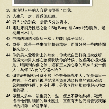
表演型人格的人容易演得丟了自我。
人生只一次，經營須細緻。
要 5 分的對象，需攢 5 分的資本。
電動牙刷乃性感之物？Big Bang 裡 Amy 特別提到。老
衲無日不用。
中國的網吧和廁所一樣：都能用鼻子聞到。
成長，就是一些事情能越做越好，而做好另一些的時間
越來越少。
你的男人愛看街上的辣妹，你就把自己打扮成辣妹呀！
當滿大街男人都在狼視眈眈你的時候，他虛榮心極大滿
足、暗爽到內傷之餘，還有空去操心別的辣妹？愛一個
人，為何 TA 要的你偏不給？
研究表明酸奶可讓小鼠毛色鮮亮睪丸更大，於是每日一
酸奶。不久前已被理髮場所負責洗頭按摩的妹紙確認：
您的頭髮很硬，但不扎手，是我喜歡的那種摸起來很舒
服的硬…
帶新人多年，最重要的一點，便是不斷地糾纏、鞭策、
虐待他們對細節的無比關注，直至有天他們能發現我漏
掉的細節，於是畢業。