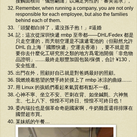
接觸面積而「儀態翩躚」以滿足男性的「審美需求」。
Remember, when running a company, you are not only
responsible for each employee, but also the families
behind each of them.
「頭髮都白掉了，還沒孫子抱！」#逼婚
記：這次從深圳快遞 rmbp 至帝都——DHL/Fedex 都是
只走空運的，而兲朝空運是不讓遞電池的（但顯然允許
DHL 自上海「國際快遞」空運去香港），要不就是需
要你去什麼化工研究所之類的地方爲電池開個「非危物
品證明」……最終走順豐加固包裝/保價，合計 ¥130，
安全抵達。
出門在外，照顧好自己就是對爸媽最好的照顧。
我燃燒着慾望的雙手終於摸上了 rmbp 冰涼的曲線……
用 Linux 的孩紙們看起來氣質都有點不一樣。
心神不寧、坐立不安、芒刺在背、如坐鍼氈、六神無
主、七上八下、惶惶不可終日、惶惶不可終日也！
委內瑞拉也是個革命奇葩國家啊，牛奶雞蛋還得排隊在
國營超市買。
某妹紙的午餐…