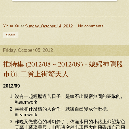
Yihua Xu
at
Sunday, October 14, 2012
No comments:
Share
Friday, October 05, 2012
推特集 (2012/08 ~ 2012/09) - 媳婦神隱股
市崩, 二貨上街驚天人
2012/09
沒有一起經歷過苦日子，是練不出親密無間的團隊的。
#teamwork
喜歡和什麼樣的人合作，就讓自己變成什麼樣。
#teamwork
昨晚又做彩色的科幻夢了，佈滿水田的小路上仰望紫色
天幕上璀璨星辰，山那邊突然出現巨大的飛碟超自己飛