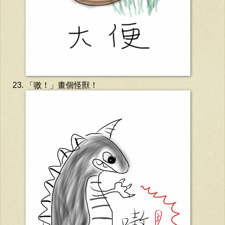
「嗷！」畫個怪獸！