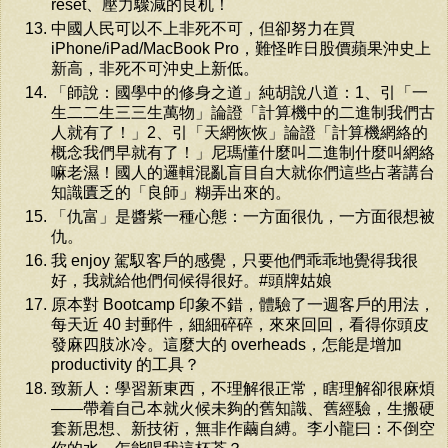
reset、壓力驟減的良机！
中國人民可以不上非死不可，但卻努力在買
iPhone/iPad/MacBook Pro，難怪昨日股價蘋果沖史上
新高，非死不可沖史上新低。
「師說：國學中的修身之道」純胡說八道：1、引「一
生二二生三三生萬物」論證「計算機中的二進制我們古
人就有了！」2、引「天網恢恢」論證「計算機網絡的
概念我們早就有了！」尼瑪懂什麼叫二進制什麼叫網絡
嘛老濕！國人的邏輯混亂盲目自大就你們這些占著講台
知識匱乏的「良師」糊弄出來的。
「仇富」是醬紫一種心態：一方面很仇，一方面很想被
仇。
我 enjoy 駕馭客戶的感覺，只要他們乖乖地覺得我很
好，我就給他們伺候得很好。#頭牌姑娘
原本對 Bootcamp 印象不錯，體驗了一週客戶的用法，
每天近 40 封郵件，細細碎碎，來來回回，看得你頭皮
發麻四肢冰冷。這麼大的 overheads，怎能是增加
productivity 的工具？
致新人：學習新東西，不理解很正常，瞎理解卻很麻煩
——帶着自己本就火候未夠的舊知識、舊經驗，生搬硬
套新思想、新技術，無非作繭自縛。李小龍曰：不倒空