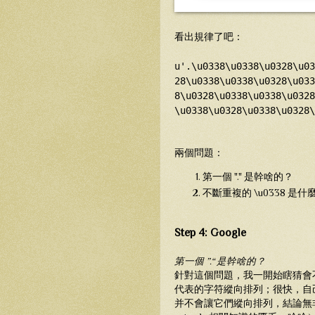
看出規律了吧：
u'.\u0338\u0338\u0328\u03
28\u0338\u0338\u0328\u033
8\u0328\u0338\u0338\u0328
\u0338\u0328\u0338\u0328\
兩個問題：
第一個 "." 是幹啥的？
不斷重複的 \u0338 是什
Step 4: Google
第一個 ”.“ 是幹啥的？
針對這個問題，我一開始瞎猜會不會
代表的字符縱向排列；很快，自己隨
并不會讓它們縱向排列，結論無