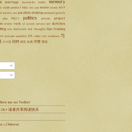
memory
t
marriage
mavericks
media
movie
 viable product
Misc
mo yan
music
MVP
parallels desktop
en society
osx
personal growth
politics
project
php
PM2.5
process
on
rock
sketches
review
s3
scrum
service
siri
ding
tips
training
svn
teamwork
test
thoughts
习
UX
UI
unicode
usability
video
vim
windows
盛
招聘
河蟹
小小说
搞笑
杂感
職場
s
llow me on Twitter
 与 2K+ 读者共享阅读快乐
s » Chinese