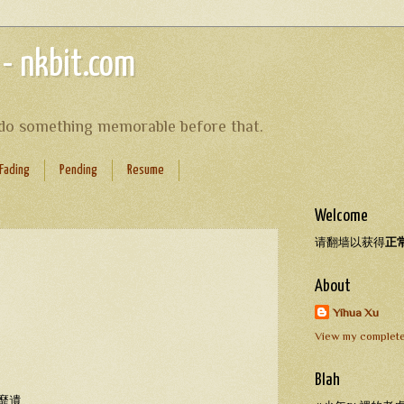
 - nkbit.com
s do something memorable before that.
Fading
Pending
Resume
Welcome
请翻墙以获得
正
About
Yihua Xu
View my complete
Blah
靡遺