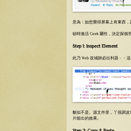
意為：如您覺得屏幕上有東西，
頓時激活 Geek 屬性，決定探個
Step 1: Inspect Element
此乃 Web 攻城師必出利器﹣
貌似不是。源文件里，丫很調皮地
片能出的效果。
Step 2: Copy & Paste