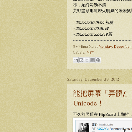
卻，始終勾勒不清
荒野盡頭那隨燈火明滅的淺淺笑
- 2012/12/30 01:09 初稿
- 2012/12/31 00:30 改
- 2012/12/31 22:42 改題
By
Yihua Xu
at
Monday, December 3
Labels:
习作
Saturday, December 29, 2012
能把屏幕「弄髒.̸̸̸̸̸̸̸̸̸̸̸̸̸̸̸̸̸̸̸̸̸
Unicode！
不久前照舊在 FlipBoard 上翻