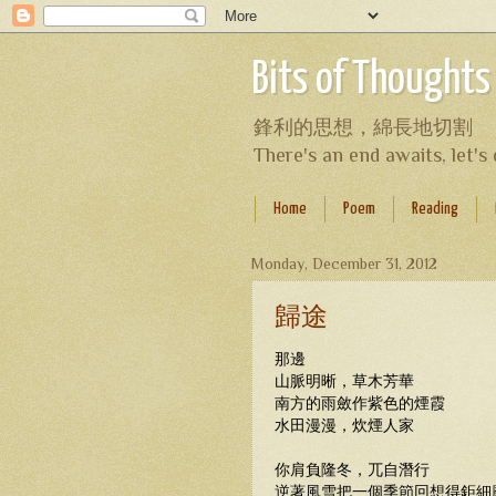
Bits of Thoughts
鋒利的思想，綿長地切割
There's an end awaits, let'
Home
Poem
Reading
Monday, December 31, 2012
歸途
那邊
山脈明晰，草木芳華
南方的雨斂作紫色的煙霞
水田漫漫，炊煙人家
你肩負隆冬，兀自潛行
逆著風雪把一個季節回想得鉅細