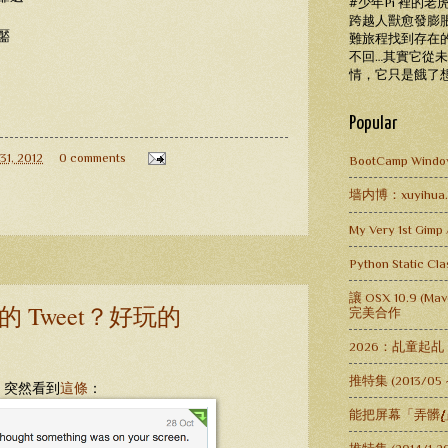
#少年Pi 裡的
跨越人獸愈發膨
靨
難旅程找到存在
不回…其實它從
情，它只是餓了
Popular
1, 2012
0 comments
BootCamp Window
墙内博：xuyihua.lo
My Very 1st Gimp 
Python Static C
讓 OSX 10.9 (Mav
̸̸̸̨̨̨̨̨̨̨̨̨̨̨̨」的 Tweet？好玩的
完美合作
2026：乩童起
推特集 (2013/05
推，突然看到
這條
：
能把屏幕「弄髒.̸̸̸̸̸̸̸̸̸̸̸̸̸̸̸