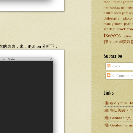
mac
managemen
methodology
minimum
nankai
nobel prize
op
philosophy
photo
pyth
management
startup
stock tra
tweets
twitter
作
华美汉
十八大
東東，來，iPython 分析下：
Subscribe
Posts
All Comment
Links
|推| @xuyihua - fo
|組| 每日阅读 -
|組| Gentoo 中文
|壇| Gentoo Forum