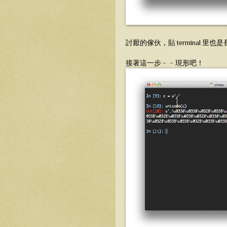
討厭的傢伙，貼 terminal 里
接著這一步﹣﹣現形吧！