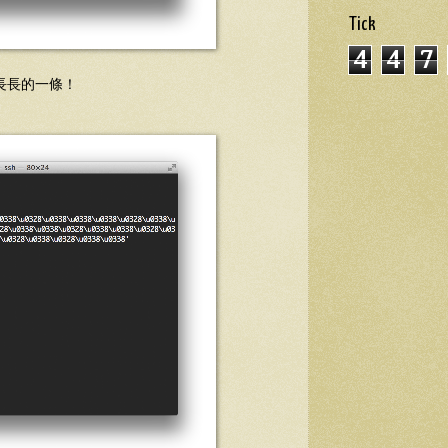
Tick
4
4
7
也是長長的一條！