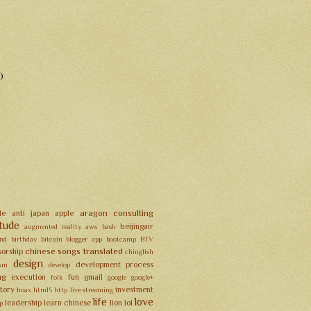
1)
aragon consulting
le
anti japan
apple
itude
beijingair
augmented reality
aws
bash
nd
birthday
bitcoin
blogger app
bootcamp
BTV
chinese songs translated
orship
chinglish
design
development process
sm
develop
ng
execution
fun
gmail
folk
google
google+
story
investment
hoax
html5
http live streaming
life
love
leadership
learn chinese
lion
lol
p