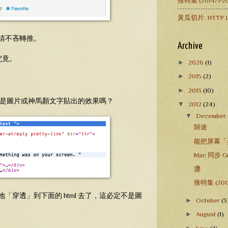
推特集 (2014/1
黃瓜切片: HTTP L
請不吝轉推。
Archive
究竟。
►
2026
(1)
►
2015
(2)
►
2013
(10)
﹣這是圖片或神馬顏文字貼出的效果嗎？
▼
2012
(24)
▼
December
歸途
能把屏幕「弄髒.̸̸̸̸̸̸̸̸̸̸̸̸̸̸
Mac 同步 
盞
推特集 (2012
「穿透」到下面的 html 去了，這必定不是圖
►
October
(3
►
August
(1)