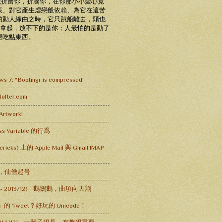
老虎折磨你，折騰你，在你那小小愛心竟
脹、對它產生虐戀般依賴、為它在這苦
的動人緣由之時，它只跳船離去，頭也
未拿起，放不下的是你；人最怕的是動了
想吃點東西。
s 7: "Bootmgr is compressed"
fter.com
Artwork!
lass Variable 的行爲
ericks) 上的 Apple Mail 與 Gmail IMAP
乩，仙僧起号
 ~ 2013/12) - 鵝鵝鵝，曲項向天割
̸̸̸̸̸̸̸̸̸̨̨̨̨̨̨̨̨̨̨̨̨」的 Tweet？好玩的 Unicode！