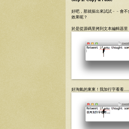
好吧，那就摳出來試試﹣﹣會不會
效果呢？
於是從源碼里拷到文本編輯器里
好淘氣的東東！我加行字看看……