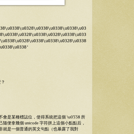
38\u0338\u0328\u0338\u0338\u0338\u03
8\u0338\u0328\u0338\u0328\u0338\u033
\u0338\u0328\u0338\u0338\u0328\u0338
u0338\u0338'
麼？
是某種標誌位，使得系統把這個 \u0338 所
便拿幾個 unicode 字符拼上這個小點點后，
非就是一個普通的英文句點（也暴露了我對