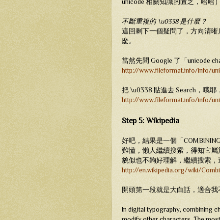
unicode 相關知識的匱乏，哈哈
不斷重複的 \u0338 是什麼？
這回剩下一個疑問了，方向清晰
麼。
當然先問 Google 了「unicode 
http://www.fileformat.info/info/u
把 \u0338 貼進去 Search
http://www.fileformat.info/info/
Step 5: Wikipedia
好吧，結果是一個「COMBINING 
難懂，懶人繼續搜索，得知它屬
貌似也不夠好理解，繼續搜索，
http://en.wikipedia.org/wiki/Comb
開頭第一段就是大白話，適合我
In digital typography, combining c
modify other characters. The most