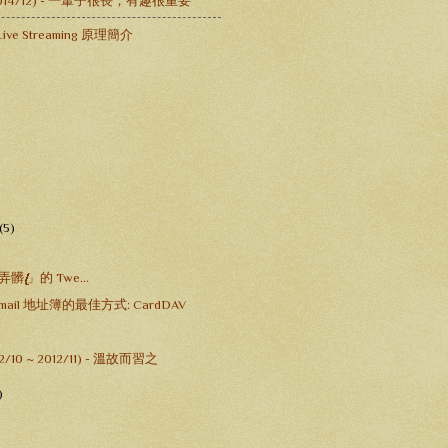
-2014/12) - 一輩子很長，有趣很重要
ive Streaming 原理簡介
(5)
̸̸̸̸̸̸̸̸̸̸̨̨̨̨̨̨̨̨̨̨̨̨」的 Twe...
Gmail 地址簿的最佳方式: CardDAV
/10 ~ 2012/11) - 溫故而習之
)