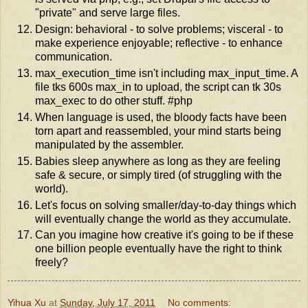
"private" and serve large files.
Design: behavioral - to solve problems; visceral - to
make experience enjoyable; reflective - to enhance
communication.
max_execution_time isn't including max_input_time. A
file tks 600s max_in to upload, the script can tk 30s
max_exec to do other stuff. #php
When language is used, the bloody facts have been
torn apart and reassembled, your mind starts being
manipulated by the assembler.
Babies sleep anywhere as long as they are feeling
safe & secure, or simply tired (of struggling with the
world).
Let's focus on solving smaller/day-to-day things which
will eventually change the world as they accumulate.
Can you imagine how creative it's going to be if these
one billion people eventually have the right to think
freely?
Yihua Xu
at
Sunday, July 17, 2011
No comments: