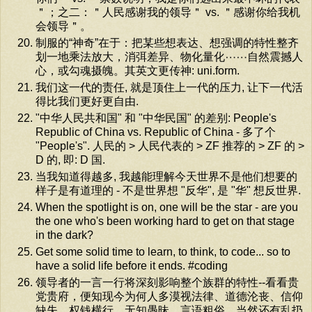
＂；之二：＂人民感谢我的领导＂ vs. ＂感谢你给我机
会领导＂。
制服的“神奇”在于：把某些想表达、想强调的特性整齐
划一地乘法放大，消弭差异、物化量化⋯⋯自然震撼人
心，或勾魂摄魄。其英文更传神: uni.form.
我们这一代的责任, 就是顶住上一代的压力, 让下一代活
得比我们更好更自由.
"中华人民共和国" 和 "中华民国" 的差别: People's
Republic of China vs. Republic of China - 多了个
"People's". 人民的 > 人民代表的 > ZF 推荐的 > ZF 的 >
D 的, 即: D 国.
当我知道得越多, 我越能理解今天世界不是他们想要的
样子是有道理的 - 不是世界想 "反华", 是 "华" 想反世界.
When the spotlight is on, one will be the star - are you
the one who's been working hard to get on that stage
in the dark?
Get some solid time to learn, to think, to code... so to
have a solid life before it ends. #coding
领导者的一言一行将深刻影响整个族群的特性--看看贵
党贵府，便知现今为何人多漠视法律、道德沦丧、信仰
缺失、权钱横行、无知愚昧、言语粗俗，当然还有乱扔