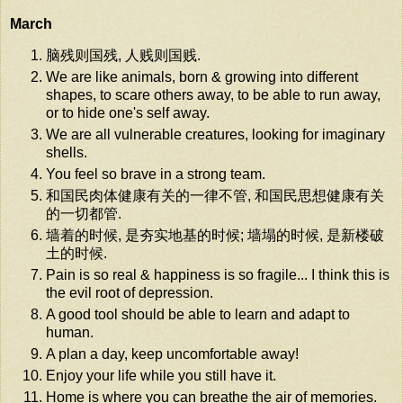
March
脑残则国残, 人贱则国贱.
We are like animals, born & growing into different
shapes, to scare others away, to be able to run away,
or to hide one's self away.
We are all vulnerable creatures, looking for imaginary
shells.
You feel so brave in a strong team.
和国民肉体健康有关的一律不管, 和国民思想健康有关
的一切都管.
墙着的时候, 是夯实地基的时候; 墙塌的时候, 是新楼破
土的时候.
Pain is so real & happiness is so fragile... I think this is
the evil root of depression.
A good tool should be able to learn and adapt to
human.
A plan a day, keep uncomfortable away!
Enjoy your life while you still have it.
Home is where you can breathe the air of memories.