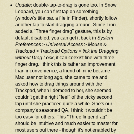
Update
: double-tap-to-drag is gone too. In Snow
Leopard, you can first tap on something
(window's title bar, a file in Finder), shortly follow
another tap to start dragging around. Since Lion
added a "Three finger drag" gesture, this is by
default disabled, you can get it back in
System
Preferences > Universal Access > Mouse &
Trackpad > Trackpad Options > tick the Dragging
without Drag Lock
, it can coexist fine with three
finger drag. I think this is rather an improvement
than inconvenience, a friend of mine became
Mac user not long ago, she came to me and
asked how to drag things around with the
Trackpad, when I demoed to her, she seemed
couldn't get the right "feel" of the tricky second
tap until she practiced quite a while. She's our
company's seasoned QA, I think it wouldn't be
too easy for others. This "Three finger drag"
should be intuitive and much easier to master for
most users out there - though it's not enabled by