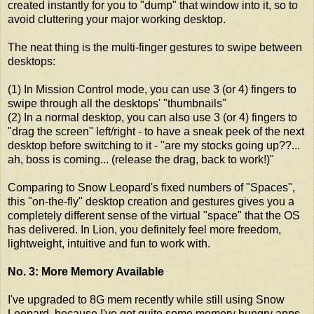
created instantly for you to "dump" that window into it, so to
avoid cluttering your major working desktop.
The neat thing is the multi-finger gestures to swipe between
desktops:
(1) In Mission Control mode, you can use 3 (or 4) fingers to
swipe through all the desktops' "thumbnails"
(2) In a normal desktop, you can also use 3 (or 4) fingers to
"drag the screen" left/right - to have a sneak peek of the next
desktop before switching to it - "are my stocks going up??...
ah, boss is coming... (release the drag, back to work!)"
Comparing to Snow Leopard's fixed numbers of "Spaces",
this "on-the-fly" desktop creation and gestures gives you a
completely different sense of the virtual "space" that the OS
has delivered. In Lion, you definitely feel more freedom,
lightweight, intuitive and fun to work with.
No. 3: More Memory Available
I've upgraded to 8G mem recently while still using Snow
Leopard, because I've got quite some memory hungry apps