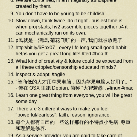
We are contained, in an imaginary atmosphere
created by them.
You don't have to be young to be childish.
Slow down, think twice, do it right - busiest time is
when proj starts, hv2 assemble pieces together b4 it
can mechanically run on its own.
p民就是一溜烟, 菊花 "噗" 的一声, 我们就被放跑了.
http://bit.ly/6Fbx07 - every life long small good habit
helps you get a great long life! #ted #health
What kind of creativity & future could be expected from
all these crippled/censorship educated minds?
Inspect & adapt. #agile
"智商低的人才用苹果电脑，因为苹果电脑太好用了。"
- 俺在 OSX 里跑 Debian, 简称 "大智若愚". #linux #mac
Learn one great thing from everyone, you will be great
some day.
There are 3 different ways to make you feel
"powerful/fearless": faith, reason, ignorance.
每个人都有自己的一些这样那样的小特点小毛病, 尊重
和理解是修养.
As a service provider, you are paid to take care of