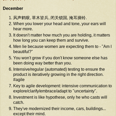
December
风声鹤唳, 草木皆兵, 闭关锁国, 掩耳摘铃.
When you lower your head and tone, your ears will
hear more.
It doesn't matter how much you are holding, it matters
how long you can keep them and survive.
Men lie because women are expecting them to - "Am I
beautiful?"
You won't grow if you don't know someone else has
been doing way better than you.
Intensive/regular (automated) testing to ensure the
product is iteratively growing in the right direction.
#agile
Key to agile development: intensive communication to
explore/clarify/embrace/adapt to "uncertainty".
Investment is like hypothese, only he who casts will
catch.
They've modernized their income, cars, buildings...
except their mind.