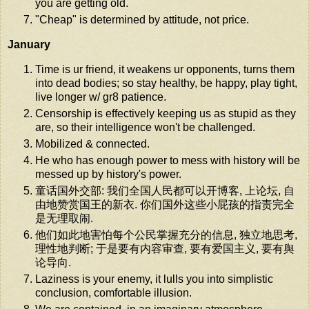
you are getting old.
"Cheap" is determined by attitude, not price.
January
Time is ur friend, it weakens ur opponents, turns them
into dead bodies; so stay healthy, be happy, play tight,
live longer w/ gr8 patience.
Censorship is effectively keeping us as stupid as they
are, so their intelligence won't be challenged.
Mobilized & connected.
He who has enough power to mess with history will be
messed up by history's power.
童话国外交部: 我们全国人民都可以开博客, 上论坛, 自
由地赞赏国王的新衣. 你们国外这些小屁孩的指责完全
是无理取闹.
他们如此地害怕每个公民掌握充分的信息, 独立地思考,
理性地判断; 于是要有内容审查, 要有爱国主义, 要有舆
论导向.
Laziness is your enemy, it lulls you into simplistic
conclusion, comfortable illusion.