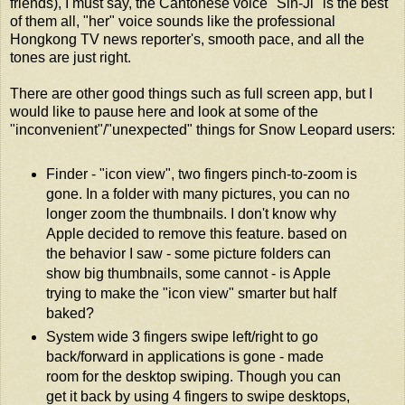
friends), I must say, the Cantonese voice "Sin-Ji" is the best
of them all, "her" voice sounds like the professional
Hongkong TV news reporter's, smooth pace, and all the
tones are just right.
There are other good things such as full screen app, but I
would like to pause here and look at some of the
"inconvenient"/"unexpected" things for Snow Leopard users:
Finder - "icon view", two fingers pinch-to-zoom is
gone. In a folder with many pictures, you can no
longer zoom the thumbnails. I don't know why
Apple decided to remove this feature. based on
the behavior I saw - some picture folders can
show big thumbnails, some cannot - is Apple
trying to make the "icon view" smarter but half
baked?
System wide 3 fingers swipe left/right to go
back/forward in applications is gone - made
room for the desktop swiping. Though you can
get it back by using 4 fingers to swipe desktops,