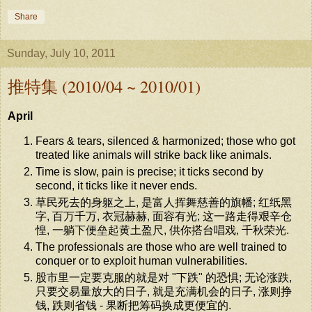
Share
Sunday, July 10, 2011
推特集 (2010/04 ~ 2010/01)
April
Fears & tears, silenced & harmonized; those who got
treated like animals will strike back like animals.
Time is slow, pain is precise; it ticks second by
second, it ticks like it never ends.
草民死去的身躯之上, 是富人挥舞慈善的旗幡; 红纸黑
字, 百万千万, 衣冠赫赫, 面容有光; 这一路走得艰辛仓
惶, 一躺下便垒起黄土盈尺, 供你搭台唱戏, 千秋荣光.
The professionals are those who are well trained to
conquer or to exploit human vulnerabilities.
股市里一定要克服的就是对 "下跌" 的恐惧; 无论涨跌,
只要交易量放大的日子, 就是充满机会的日子, 涨则挣
钱, 跌则省钱 - 果断把筹码换成更便宜的.