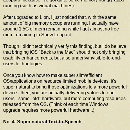
running (such as virtual machines).
After upgraded to Lion, I just noticed that, with the same
amount of big memory occupiers running, I actually have
around 1.5G of mem remaining while I got almost no free
mem remaining in Snow Leopard.
Though I didn't technically verify this finding, but I do believe
that bringing iOS "Back to the Mac" should not only bringing
usability enhancements, but also underly/invisible-to-end-
users technologies.
Once you know how to make super slim/efficient
OS/applications on resource limited mobile devices, it's
super natural to bring those optimizations to a more powerful
device - then, you are actually delivering values to end
users - same "old" hardware, but more computing resources
released from the OS. (Think of each time Windows'
upgrade requires more powerful hardware...)
No. 4: Super natural Text-to-Speech