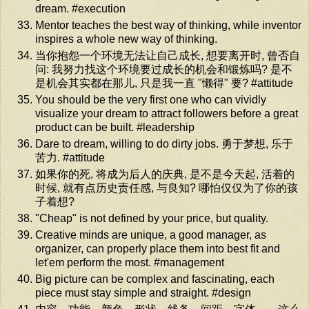
dream. #execution
Mentor teaches the best way of thinking, while inventor
inspires a whole new way of thinking.
当你抱怨一个环境无法让自己成长, 想要离开时, 曾否自
问: 我努力找这个环境要过成长的机会和锻炼吗? 是不
是机会其实都在那儿, 只是我一直 "懒得" 要? #attitude
You should be the very first one who can vividly
visualize your dream to attract followers before a great
product can be built. #leadership
Dare to dream, willing to do dirty jobs. 勇于梦想, 乐于
苦力. #attitude
如果你的死, 将成为后人的庆典, 是不是今天起, 活着的
时候, 就有点历史责任感, 与良知? 哪怕仅仅为了你的孩
子着想?
"Cheap" is not defined by your price, but quality.
Creative minds are unique, a good manager, as
organizer, can properly place them into best fit and
let'em perform the most. #management
Big picture can be complex and fascinating, each
piece must stay simple and straight. #design