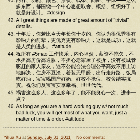
内容、功能、颜色、形状、线条、间距、字体——这么
多东西，都围绕一个中心思想取舍、概括、组织好了，
就是好设计。 #design
All great things are made of great amount of "trivial"
details.
十年后，你若比今天年长你十岁的、你认为很优秀很有
影响力的前辈，更优秀更有影响力，这就是成功，这就
是人类的进步。 #attitude
祝所有 #5mao 工作快乐，内心坦然，薪资不拖欠，不
承担高房价高通胀，不担心老家屋子被拆，没有被城管
驱赶的家人亲友，遇不公能合法合理公平高效不用上访
地解决，住房不豆渣，着装无甲醛，出行走好路，饭局
吃好油，宝宝喝国产好奶、好校不抢位、校舍结实抗
震。祝你们及宝宝安享幸福、世世代代。
祸害这么多人、这么多年了，能不能良心一次、进步一
点？
As long as you are a hard working guy w/ not much
bad luck, you will get most of what you want, just a
matter of time & order. #attitude
Yihua Xu
at
Sunday, July 31, 2011
No comments: