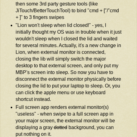
then some 3rd party gesture tools (like
JiTouch/BetterTouchTool) to bind "cmd + ["/"cmd
+ ]" to 3 fingers swipes
"Lion won't sleep when lid closed!" - yes, I
initially thought my OS was in trouble when it just
wouldn't sleep when I closed the lid and waited
for several minutes. Actually, it's a new change in
Lion, when external monitor is connected,
closing the lib will simply switch the major
desktop to that external screen, and only put my
MBP's screen into sleep. So now you have to
disconnect the external monitor physically before
closing the lid to put your laptop to sleep. Or, you
can click the apple menu or use keyboard
shortcut instead.
Full screen app renders external monitor(s)
"useless" - when swipe to a full screen app in
your major screen, the external monitor will be
displaying a gray
dotted
background, you can
put nothing on it.