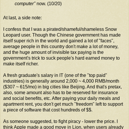
computer"
now. (10/20)
At last, a side note:
I confess that I was a pirated/shameful/shameless Snow
Leopard user. Though the Chinese government has made
itself super rich in the world and gained a lot of "faces",
average people in this country don't make a lot of money,
and the huge amount of invisible tax paying is the
government's trick to suck people's hard earned money to
make itself richer.
A fresh graduate's salary in IT (one of the "top paid"
industries) is generally around 2,000 ~ 4,000 RMB/month
($307 ~ 615/mo) in big cities like Beijing. And that's pretax,
also, some amount also has to be reserved for insurance
and social benefits, etc. After paying your daily meals and
apartment rent, you don't get much "freedom" left to support
a piece of software that cost hundreds of $$.
As someone suggested, to fight piracy - lower the price. I
think Apple made a good move in Lion, when users already