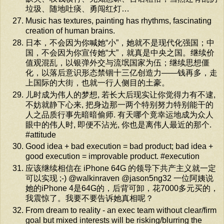
垃圾、随地吐痰、勇闯红灯…
Music has textures, painting has rhythms, fascinating
creation of human brains.
日本，不会因为你喊她“小”，她就不是现代化强国；中
国，不会因为你宣传她“大”，就真是中央之国。继续价
值观混乱，以银弹外交与流氓国家为伍；继续思想僵
化，以落后意识形态禁锢十三亿创造力——钱再多，走
上国际的大街，也就一行人侧目的土豪。
儿时成为伟人的梦想, 若长大后现实让你觉得力有不逮,
不妨就静下心来, 把身边那一两个特别努力特别能干的
人之品质行事先暗暗偷师. 有天哪个竟幸运地成为众人
眼中的伟人时, 即便不沾光, 你也是离伟人最近的那个.
#attitude
Good idea + bad execution = bad product; bad idea +
good execution = improvable product. #execution
应该继续相信在 iPhone 64G 的领导下共产主义就一定
可以实现 ;-) @walkinraven @jason5ng32 一位阿姨说
她的iPhone 4是64G的，后背可卸，花7000多元买的，
我震惊了。我要不要告诉她真相呢？
From dream to reality - an exec team without clear/firm
goal but mixed interests will be risking/blurring the