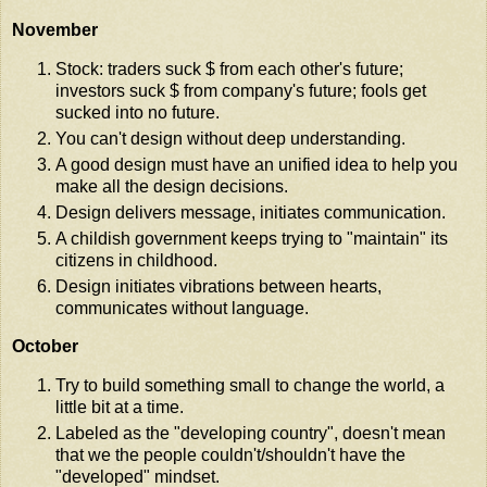
November
Stock: traders suck $ from each other's future;
investors suck $ from company's future; fools get
sucked into no future.
You can't design without deep understanding.
A good design must have an unified idea to help you
make all the design decisions.
Design delivers message, initiates communication.
A childish government keeps trying to "maintain" its
citizens in childhood.
Design initiates vibrations between hearts,
communicates without language.
October
Try to build something small to change the world, a
little bit at a time.
Labeled as the "developing country", doesn't mean
that we the people couldn't/shouldn't have the
"developed" mindset.