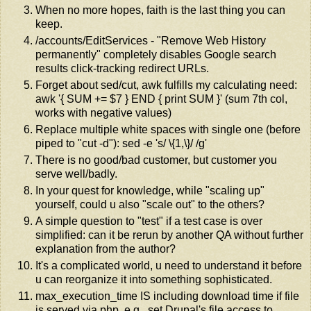
When no more hopes, faith is the last thing you can
keep.
/accounts/EditServices - "Remove Web History
permanently" completely disables Google search
results click-tracking redirect URLs.
Forget about sed/cut, awk fulfills my calculating need:
awk '{ SUM += $7 } END { print SUM }' (sum 7th col,
works with negative values)
Replace multiple white spaces with single one (before
piped to "cut -d"): sed -e 's/ \{1,\}/ /g'
There is no good/bad customer, but customer you
serve well/badly.
In your quest for knowledge, while "scaling up"
yourself, could u also "scale out" to the others?
A simple question to "test" if a test case is over
simplified: can it be rerun by another QA without further
explanation from the author?
It's a complicated world, u need to understand it before
u can reorganize it into something sophisticated.
max_execution_time IS including download time if file
is served via php, e.g., set Drupal's file access to