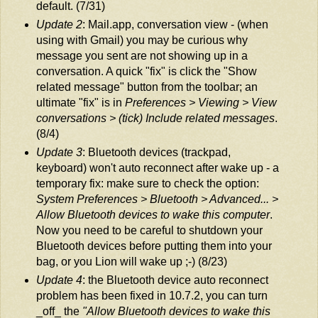
default. (7/31)
Update 2
: Mail.app, conversation view - (when
using with Gmail) you may be curious why
message you sent are not showing up in a
conversation. A quick "fix" is click the "Show
related message" button from the toolbar; an
ultimate "fix" is in
Preferences > Viewing > View
conversations > (tick) Include related messages
.
(8/4)
Update 3
: Bluetooth devices (trackpad,
keyboard) won't auto reconnect after wake up - a
temporary fix: make sure to check the option:
System Preferences > Bluetooth > Advanced... >
Allow Bluetooth devices to wake this computer
.
Now you need to be careful to shutdown your
Bluetooth devices before putting them into your
bag, or you Lion will wake up ;-) (8/23)
Update 4
: the Bluetooth device auto reconnect
problem has been fixed in 10.7.2, you can turn
_off_ the
"Allow Bluetooth devices to wake this