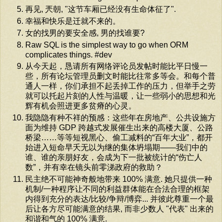
再见, 兲朝, "这节车厢已经没有生命体征了".
幸福和快乐是迁就不来的。
女的找男的要安全感, 男的找谁要?
Raw SQL is the simplest way to go when ORM
complicates things. #dev
从今天起，恳请所有网络评论员发帖时能比平日慢一
些，所有论坛管理员删文时能比往常多等会。和每个普
通人一样，你们承担不起丢掉工作的压力，但举手之劳
就可以托起片刻的人性与温暖，让一些弱小的思想和光
辉有机会照进更多贫瘠的心灵。
我隐隐有种不祥的预感：这些年在房地产、公共设施方
面为维持 GDP 跨越式发展催生出来的高楼大厦、公路
桥梁……等等短视黑心、偷工减料的“百年大业”，都开
始进入短命早夭无以为继的集体坍塌期——我们中的
谁、谁的亲朋好友，会成为下一批被统计的“伤亡人
数”，并有幸在镜头前零涕政府的救助？
民主绝不可能神奇般地带来 100% 满意. 她只提供一种
机制/一种程序让不同的利益群体能在合法合理的框架
内得到充分的表达/比较/争辩/博弈... 并彼此尊重一个最
后让各方尽可能满意的结果, 而非少数人 "代表" 出来的
和谐和气的 100% 满意.