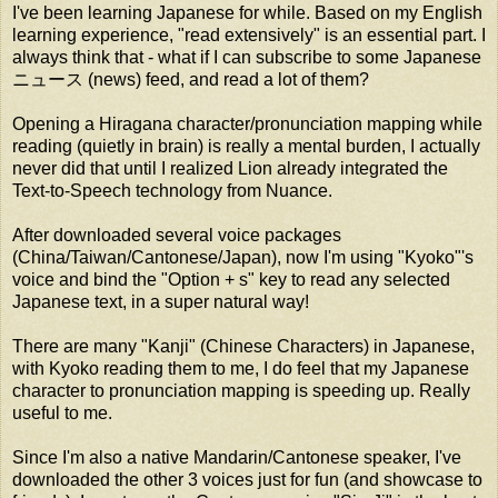
I've been learning Japanese for while. Based on my English
learning experience, "read extensively" is an essential part. I
always think that - what if I can subscribe to some Japanese
ニュース (news) feed, and read a lot of them?
Opening a Hiragana character/pronunciation mapping while
reading (quietly in brain) is really a mental burden, I actually
never did that until I realized Lion already integrated the
Text-to-Speech technology from Nuance.
After downloaded several voice packages
(China/Taiwan/Cantonese/Japan), now I'm using "Kyoko"'s
voice and bind the "Option + s" key to read any selected
Japanese text, in a super natural way!
There are many "Kanji" (Chinese Characters) in Japanese,
with Kyoko reading them to me, I do feel that my Japanese
character to pronunciation mapping is speeding up. Really
useful to me.
Since I'm also a native Mandarin/Cantonese speaker, I've
downloaded the other 3 voices just for fun (and showcase to