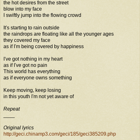
the hot desires from the street
blow into my face
I swiftly jump into the flowing crowd
It's starting to rain outside
the raindrops are floating like all the younger ages
they covered my face
as if I'm being covered by happiness
I've got nothing in my heart
as if I've got no pain
This world has everything
as if everyone owns something
Keep moving, keep losing
in this youth I'm not yet aware of
Repeat
____
Original lyrics
http://geci.chinamp3.com/geci/185/geci385209.php