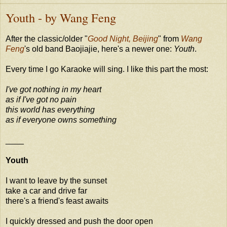
Youth - by Wang Feng
After the classic/older "
Good Night, Beijing
" from
Wang
Feng
's old band Baojiajie, here's a newer one:
Youth
.
Every time I go Karaoke will sing. I like this part the most:
I've got nothing in my heart
as if I've got no pain
this world has everything
as if everyone owns something
____
Youth
I want to leave by the sunset
take a car and drive far
there's a friend's feast awaits
I quickly dressed and push the door open