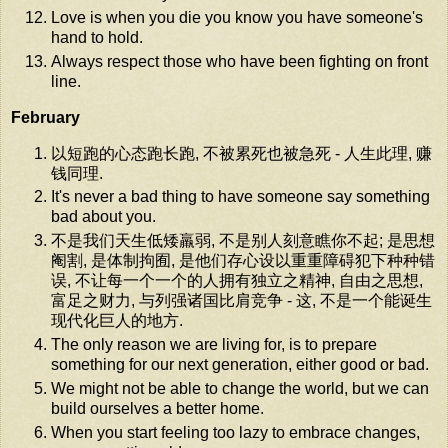
Love is when you die you know you have someone's
hand to hold.
Always respect those who have been fighting on front
line.
February
以短跑的心态跑长跑, 不被累死也被急死 - 人生此理, 赚
钱同理.
It's never a bad thing to have someone say something
bad about you.
不是我们天生低矮羸弱, 不是别人刻意瞧你不起; 是思想
阉割, 是体制拘囿, 是他们存心设以重重障碍犯下种种错
误, 不让每一个一个的人拥有独立之精神, 自由之思想,
富足之财力, 与列强诸国比肩竞争 - 这, 不是一个能诞生
现代化巨人的地方.
The only reason we are living for, is to prepare
something for our next generation, either good or bad.
We might not be able to change the world, but we can
build ourselves a better home.
When you start feeling too lazy to embrace changes,