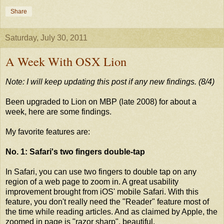
Share
Saturday, July 30, 2011
A Week With OSX Lion
Note: I will keep updating this post if any new findings. (8/4)
Been upgraded to Lion on MBP (late 2008) for about a
week, here are some findings.
My favorite features are:
No. 1: Safari's two fingers double-tap
In Safari, you can use two fingers to double tap on any
region of a web page to zoom in. A great usability
improvement brought from iOS' mobile Safari. With this
feature, you don't really need the "Reader" feature most of
the time while reading articles. And as claimed by Apple, the
zoomed in page is "razor sharp", beautiful.