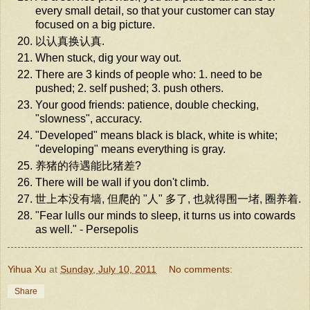
every small detail, so that your customer can stay
focused on a big picture.
以认真换认真.
When stuck, dig your way out.
There are 3 kinds of people who: 1. need to be
pushed; 2. self pushed; 3. push others.
Your good friends: patience, double checking,
"slowness", accuracy.
"Developed" means black is black, white is white;
"developing" means everything is gray.
养猪的待遇能比猪差?
There will be wall if you don't climb.
世上本没有墙, 但爬的 "人" 多了, 也就得围一堵, 圈养着.
"Fear lulls our minds to sleep, it turns us into cowards
as well." - Persepolis
Yihua Xu
at
Sunday, July 10, 2011
No comments:
Share