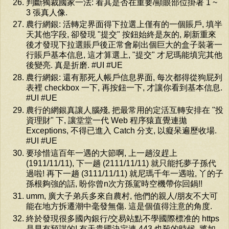
判斷獨裁國家一法: 看其是否在重要/顯眼部位掛著 1 ~
3 張真人像.
農行網銀: 活轉定界面得下拉選上僅有的一個賬戶, 填半
天其他字段, 卻發現 "提交" 按鈕始終是灰的, 刷新重來
後才發現下拉選賬戶後正常會刷出個巨大的盒子裝著一
行賬戶基本信息, 這才算選上, "提交" 才尼瑪能填完其他
後變亮. 真是折磨. #UI #UE
農行網銀: 還有那死人帳戶信息界面, 每次都得從狗屁列
表裡 checkbox 一下, 再按鈕一下, 才讓你看到基本信息.
#UI #UE
農行的網銀真讓人腦殘, 把最常用的定活互轉安排在 "投
資理財" 下, 讓堂堂一代 Web 程序猿直覺連拋
Exceptions, 不得已進入 Catch 分支, 以癡呆遍歷收場.
#UI #UE
要珍惜這百年一遇的大節啊, 上一趟沒趕上
(1911/11/11), 下一趟 (2111/11/11) 就只能托夢子孫代
過啦! 再下一趟 (3111/11/11) 就尼瑪千年一遇啦, 丫的子
孫根夠強的話, 盼你曾n次方孫駕時空機帶你回鍋!!
umm, 廣大子弟兵多來自農村, 他們的親人/朋友不大可
能在地方拆遷潮中毫發無傷. 這是個值得注意的角度.
終於發現很多國內銀行/交易站點不學國際標准的 https
是早有預謀的! 有天貴國決定連 443 也殺的時候, 將如