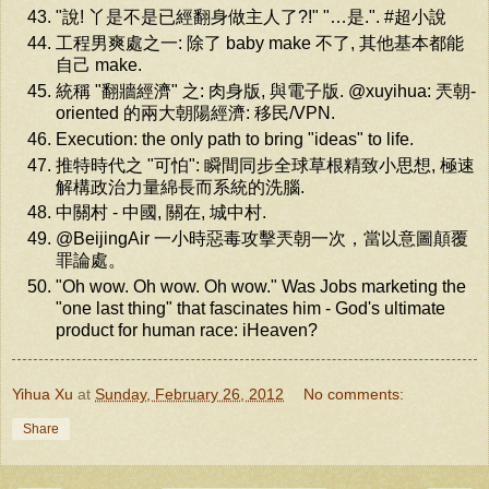
"說! 丫是不是已經翻身做主人了?!" "…是.". #超小說
工程男爽處之一: 除了 baby make 不了, 其他基本都能
自己 make.
統稱 "翻牆經濟" 之: 肉身版, 與電子版. @xuyihua: 兲朝-
oriented 的兩大朝陽經濟: 移民/VPN.
Execution: the only path to bring "ideas" to life.
推特時代之 "可怕": 瞬間同步全球草根精致小思想, 極速
解構政治力量綿長而系統的洗腦.
中關村 - 中國, 關在, 城中村.
@BeijingAir 一小時惡毒攻擊兲朝一次，當以意圖顛覆
罪論處。
"Oh wow. Oh wow. Oh wow." Was Jobs marketing the
"one last thing" that fascinates him - God's ultimate
product for human race: iHeaven?
Yihua Xu
at
Sunday, February 26, 2012
No comments:
Share