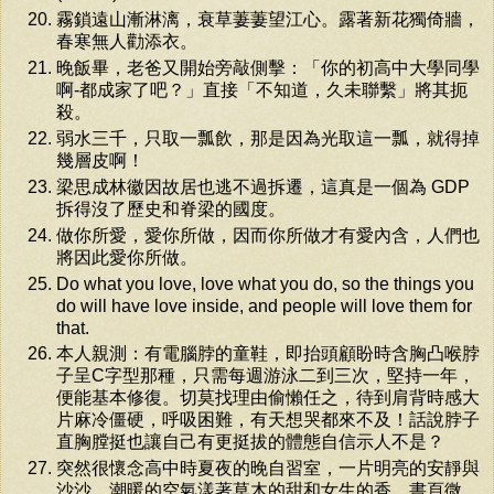
霧鎖遠山漸淋漓，衰草萋萋望江心。露著新花獨倚牆，
春寒無人勸添衣。
晚飯畢，老爸又開始旁敲側擊：「你的初高中大學同學
啊-都成家了吧？」直接「不知道，久未聯繫」將其扼
殺。
弱水三千，只取一瓢飲，那是因為光取這一瓢，就得掉
幾層皮啊！
梁思成林徽因故居也逃不過拆遷，這真是一個為 GDP
拆得沒了歷史和脊梁的國度。
做你所愛，愛你所做，因而你所做才有愛內含，人們也
將因此愛你所做。
Do what you love, love what you do, so the things you
do will have love inside, and people will love them for
that.
本人親測：有電腦脖的童鞋，即抬頭顧盼時含胸凸喉脖
子呈C字型那種，只需每週游泳二到三次，堅持一年，
便能基本修復。切莫找理由偷懶任之，待到肩背時感大
片麻冷僵硬，呼吸困難，有天想哭都來不及！話說脖子
直胸膛挺也讓自己有更挺拔的體態自信示人不是？
突然很懷念高中時夏夜的晚自習室，一片明亮的安靜與
沙沙，潮暖的空氣漾著草木的甜和女生的香，書頁微