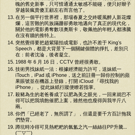
魄的舊史新事，只可惜通通太敏感不能碰，便只好辮子
穿越裝瘋賣傻王顧左右而言他了。
在另一個平行世界裡，那場春夏之交終暖風醉人新花燦
爛，這苦難的民族蹣跚卻勇敢地邁向了真正的現代化，
關於他的電影勇奪數項奧斯卡，敬佩他的年輕人都沸騰
在沒有牆的推特上。
突然覺得要把趙紫陽拍成電影，也許不差于 King's
Speech，都是大背景下一個關鍵個體的掙扎，差別只
在：前者沈淪，後者凝立。
1988 年 6 月 16 日，CCTV 曾經很勇敢。
技術男找妹紙一法：根據經濟能力許可，送妹紙一
iTouch，iPad 或 iPhone，送之前註冊一歸你控制的蘋
果賬號並在機器上登錄，打開 iCloud 「尋找我的
iPhone」，從此妹紙行蹤便瞭若指掌。
殺豬為生的老爸養成了以肥為美之眼光，一回來就巴不
得可以把我填飽催肥上案，雖然他也瘦得與我半斤八
兩。
你們「已經老了，無所謂了」，但還是要千方百計拖我
們墊背。
蹲坑時冷得可見熱粑粑的氤氳之汽一絲絲往PP升騰...
(￣▽￣)