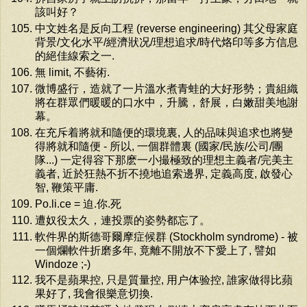
該叫好？
中文姓名是反向工程 (reverse engineering) 其父母家庭
背景/文化水平/經濟狀况/理想追求/時代烙印等多方信息
的絕佳線索之一.
無 limit, 不藝術.
微博盛行，造就了一片溫水煮青蛙的大好形勢；貴組織
將在群眾們暖暖的口水中，升騰，舒展，白嫩甜美地謝
幕。
在充斥着將就和隨便的環境裏, 人的品味與追求也將變
得將就和隨便 - 所以, 一個群體裏 (國家/民族/公司/團
隊...) 一定得容下那麽一小撮極致的理想主義者/完美主
義者, 近於狂熱不折不撓地追索邊界, 定義高度, 啟發心
智, 鞭策平庸.
Po.li.ce = 迫.你.死
遭奴役太久，連投票的姿勢都忘了。
軟件界的斯德哥爾摩症候群 (Stockholm syndrome) - 被
一個爛軟件折磨多年, 竟離不開放不下愛上了, 譬如
Windoze ;-)
我不是蘋果控, 只是質量控, 用户体验控, 誰家做得比蘋
果好了, 我會很樂意切換.