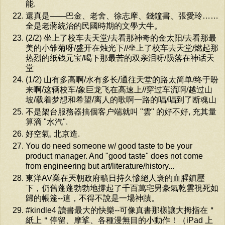
能.
還真是——巴金、老舍、徐志摩、錢鐘書、張愛玲……
全是老蔣統治的民國時期的文學大牛。
(2/2) 坐上了校车去天堂/去看那神奇的金太阳/去看那最
美的小雏菊呀/盛开在烛光下//坐上了校车去天堂/燃起那
热烈的纸钱元宝/喝下那最苦的双亲泪呀/陨落在神话天
堂
(1/2) 山有多高啊/水有多长/通往天堂的路太简单/终于盼
来啊/这辆校车/象巨龙飞在高速上//穿过车流啊/越过山
坡/载着梦想和希望/离人的歌啊一路的唱/唱到了断魂山
不是架台服務器搞個客户端就叫 "雲" 的好不好, 充其量
算滴 "水汽".
好空氣, 北京造.
You do need someone w/ good taste to be your
product manager. And "good taste" does not come
from engineering but art/literature/history...
東洋AV業在兲朝政府曠日持久慘絕人寰的血腥鎮壓
下，仍舊蓬蓬勃勃地撐起了千百萬宅男豪氣乾雲視死如
歸的帳篷--這，不得不說是一場神蹟。
#kindle4 讀書最大的快樂--可像真書那樣讓大拇指在＂
紙上＂停留、摩挲、各種漫無目的小動作！（iPad 上