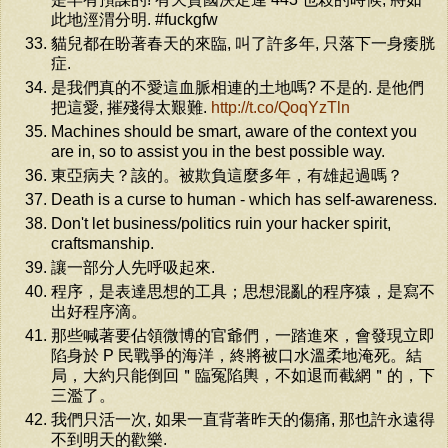
此地涇渭分明. #fuckgfw
貓兒都在盼著春天的來臨, 叫了許多年, 只落下一身痿胱
症.
是我們真的不愛這血脈相連的土地嗎? 不是的. 是他們
把這愛, 摧殘得太艱難.
http://t.co/QoqYzTln
Machines should be smart, aware of the context you
are in, so to assist you in the best possible way.
東亞病夫？該的。被欺負這麼多年，有雄起過嗎？
Death is a curse to human - which has self-awareness.
Don't let business/politics ruin your hacker spirit,
craftsmanship.
讓一部分人先呼吸起來.
程序，是表達思想的工具；思想混亂的程序猿，是寫不
出好程序滴。
那些喊著要佔領微博的官爺們，一踏進來，會發現立即
陷身於 P 民戰爭的海洋，終將被口水溫柔地淹死。結
局，大約只能倒回＂臨冤陷輿，不如退而截網＂的，下
三濫了。
我們只活一次, 如果一直背著昨天的傷痛, 那也許永遠得
不到明天的歡樂.