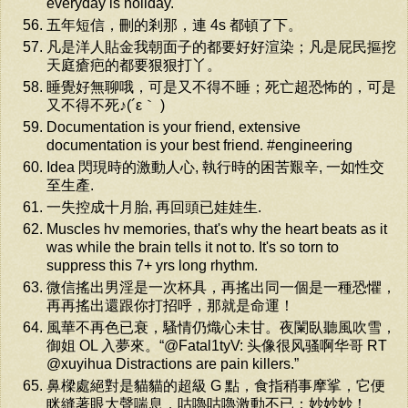
everyday is holiday.
五年短信，刪的剎那，連 4s 都頓了下。
凡是洋人貼金我朝面子的都要好好渲染；凡是屁民摳挖
天庭瘡疤的都要狠狠打丫。
睡覺好無聊哦，可是又不得不睡；死亡超恐怖的，可是
又不得不死♪(´ε｀ )
Documentation is your friend, extensive
documentation is your best friend. #engineering
Idea 閃現時的激動人心, 執行時的困苦艱辛, 一如性交
至生產.
一失控成十月胎, 再回頭已娃娃生.
Muscles hv memories, that's why the heart beats as it
was while the brain tells it not to. It's so torn to
suppress this 7+ yrs long rhythm.
微信搖出男淫是一次杯具，再搖出同一個是一種恐懼，
再再搖出還跟你打招呼，那就是命運！
風華不再色已衰，騷情仍熾心未甘。夜闌臥聽風吹雪，
御姐 OL 入夢來。“@Fatal1tyV: 头像很风骚啊华哥 RT
@xuyihua Distractions are pain killers.”
鼻樑處絕對是貓貓的超級 G 點，食指稍事摩挲，它便
眯縫著眼大聲喘息，咕嚕咕嚕激動不已：妙妙妙！