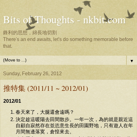
Bits of Thoughts - nkbit.com
鋒利的思想，綿長地切割
There's an end awaits, let's do something memorable before
that.
▼
Sunday, February 26, 2012
推特集 (2011/11 ~ 2012/01)
2012/01
春天來了，大腿還會遠嗎？
決定趁這暖陽去田間散步。一年一次，為的就是親近這
自顧自寂然存在並恣意生長的田園野地，只有遊人在年
月間無邊落寞，倉惶來去。