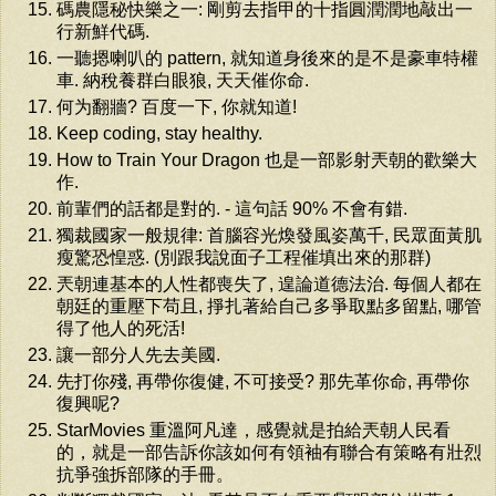
碼農隱秘快樂之一: 剛剪去指甲的十指圓潤潤地敲出一
行新鮮代碼.
一聽摁喇叭的 pattern, 就知道身後來的是不是豪車特權
車. 納稅養群白眼狼, 天天催你命.
何为翻牆? 百度一下, 你就知道!
Keep coding, stay healthy.
How to Train Your Dragon 也是一部影射兲朝的歡樂大
作.
前輩們的話都是對的. - 這句話 90% 不會有錯.
獨裁國家一般規律: 首腦容光煥發風姿萬千, 民眾面黃肌
瘦驚恐惶惑. (別跟我說面子工程催填出來的那群)
兲朝連基本的人性都喪失了, 遑論道德法治. 每個人都在
朝廷的重壓下苟且, 掙扎著給自己多爭取點多留點, 哪管
得了他人的死活!
讓一部分人先去美國.
先打你殘, 再帶你復健, 不可接受? 那先革你命, 再帶你
復興呢?
StarMovies 重溫阿凡達，感覺就是拍給兲朝人民看
的，就是一部告訴你該如何有領袖有聯合有策略有壯烈
抗爭強拆部隊的手冊。