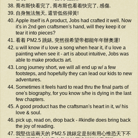
喬布斯快看完了, 喬布斯也看着快完了, 感傷.
自身無法無天, 還管低俗掃黃!
Apple itself is A product, Jobs had crafted it well. Now
it's in 2nd gen craftsmen's hand, will they keep it or
tear it into pieces?
看着 PM2.5 跳錶, 突然很希望帝都能年年辦奧運!
u will know if u love a song when hear it, if u love a
painting when see it - art is about intuitive, Jobs was
able to make products art.
Long journey short, we will all end up w/ a few
footsteps, and hopefully they can lead our kids to new
adventures.
Sometimes it feels hard to read thru the final parts of
one's biography, for you know s/he is dying in the last
few chapters.
A good product has the craftsman's heart in it, w/ his
love & soul.
pick up, read on, drop back - #kindle does bring back
the joy of reading.
我堅信這兩天的 PM2.5 跳錶定是别有用心惟恐天下不