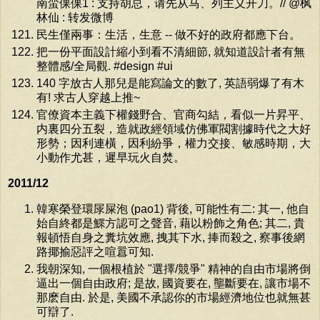
南蛮倮倮1 : 支持胡总，请先从马、列主义开刀。// @枫
林仙 : 转发微博
民生僅兩事：生活，生意 -- 做不好的政府都應下台。
把一份平面設計縮小到看不清細節, 就知道設計者有無
整體感/全局觀. #design #ui
140 字放古人那兒是能寫論文的數了, 英語弱爆了有木
有! 求古人穿越上推~
官僚資本主義下權錢野合、官商勾結，看似一片昇平、
内裏四分五裂，造就政經領域仿佛軍閥割據時代之大好
形勢；因利連橫，因利紛爭，權力交接、敏感時期，大
小動作尤甚，遲早玩火自焚。
2011/12
韓寒榮登環㞗屎泡 (pao1) 背後, 可能性有二: 其一, 他自
始自終都是鰥方認可之聲音, 藉以粉飾之角色; 其二, 貴
報頓悟自身之糞坑效應, 拽其下水, 捧而殺之, 察事後網
路揶揄惡評之喧囂可知.
我朝深知, 一個根植於 "選擇/競爭" 精神的自由市場將倒
逼出一個自由政府; 是故, 國資要在, 壟斷要在, 讓市場不
那麽自由. 於是, 美國不承認你的市場經濟地位也就無甚
可辯了.