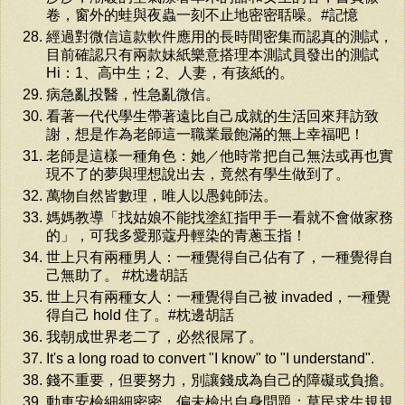
卷，窗外的蛙與夜蟲一刻不止地密密聒噪。#記憶
經過對微信這款軟件應用的長時間密集而認真的測試，
目前確認只有兩款妹紙樂意搭理本測試員發出的測試
Hi：1、高中生；2、人妻，有孩紙的。
病急亂投醫，性急亂微信。
看著一代代學生帶著遠比自己成就的生活回來拜訪致
謝，想是作為老師這一職業最飽滿的無上幸福吧！
老師是這樣一種角色：她／他時常把自己無法或再也實
現不了的夢與理想說出去，竟然有學生做到了。
萬物自然皆數理，唯人以愚鈍師法。
媽媽教導「找姑娘不能找塗紅指甲手一看就不會做家務
的」，可我多愛那蔻丹輕染的青蔥玉指！
世上只有兩種男人：一種覺得自己佔有了，一種覺得自
己無助了。 #枕邊胡話
世上只有兩種女人：一種覺得自己被 invaded，一種覺
得自己 hold 住了。#枕邊胡話
我朝成世界老二了，必然很屌了。
It's a long road to convert "I know" to "I understand".
錢不重要，但要努力，別讓錢成為自己的障礙或負擔。
動車安檢細細密密，偏未檢出自身問題；草民求生規規