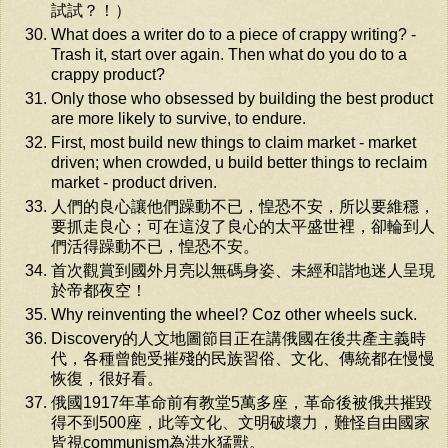
試試？！）
What does a writer do to a piece of crappy writing? -
Trash it, start over again. Then what do you do to a
crappy product?
Only those who obsessed by building the best product
are more likely to survive, to endure.
First, most build new things to claim market - market
driven; when crowded, u build better things to reclaim
market - product driven.
人們的良心讓他們躁動不已，惶恐不安，所以要維穩，
要抓走良心；可在這沒了良心的太平盛世裡，卻輪到人
們活得躁動不已，惶恐不安。
首次觀賞到國外月亮以無碼身姿、未經和諧地迷人呈現
於帝都夜空！
Why reinventing the wheel? Coz other wheels suck.
Discovery的人文地圖節目正在講俄國在後共產主義時
代，各種曾飽受摧殘的民族習俗、文化、傳統都在慢慢
恢復，很好看。
俄國1917年革命前有教堂5萬多座，革命後被俄共摧毀
得不到500座，此等文化、文明破壞力，難怪自由國家
皆視communism為洪水猛獸。