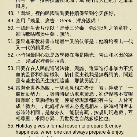
很有一番「推杯換盞夜闌珊，罵俏打情人已亂」之靡靡
風月。
「圍城」裡的民國調調要持續保留到今天多好。
套用「勁量」廣告：Geek，渾身設備！
一聽維生素片便以「是藥三分毒」強烈批判之的童鞋，
卻咕嘟咕嘟煲中藥，無語。
蘋果進軍教科書市場最牛叉的伏筆是：她將培養出一代
又一代的蘋果粉。
小時候最開心就是放學後在滿是陽光、青山和水田的路
上，趕回家裡看阿拉蕾。
只要存在人民能通過法律、輿論、選票進行非暴力不流
血的監督和糾錯機制，搞什麼主義我是無所謂的。問題
是有些主義天生抗拒這些，那就另說了。
當與全世界為敵，一切意見相左者便「被」擰成了「一
股反動勢力」，雖時時提防處處驚恐，卻仍惶惑不安輾
轉難眠；當胸襟敞開，便能發現誰都能有主見，人皆可
成「勢力」，此處相左者未必處處相左，彼時相同者未
必時時相同，是敵亦友，能親有疏，按規則玩遊戲，互
相尊重，求同存異，乃世界之自然多樣性也。
Holiday gives a formal reason to prepare & enjoy
happiness, when one can always prepare & enjoy,