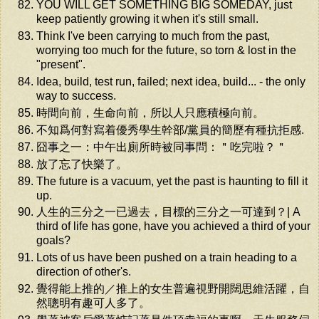
YOU WILL GET SOMETHING BIG SOMEDAY, just
keep patiently growing it when it's still small.
Think I've been carrying to much from the past,
worrying too much for the future, so torn & lost in the
"present".
Idea, build, test run, failed; next idea, build... - the only
way to success.
時間向前，生命向前，所以人只應積極向前。
不知爲何對寫着優秀學生幹部/黨員的簡歷有種抗拒感.
囧事之一：中午出廁所時被同事問：＂吃完啦？＂
放了忘了快樂了。
The future is a vacuum, yet the past is haunting to fill it
up.
人生的三分之一已過去，目標的三分之一可達到？| A
third of life has gone, have you achieved a third of your
goals?
Lots of us have been pushed on a train heading to a
direction of other's.
覺得能上推的／推上的女生普遍視野開闊思維活躍，自
然聰明有趣可人多了。