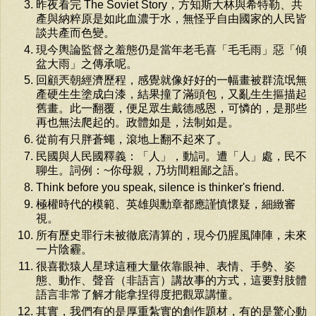
昨夜看完 The Soviet Story，方知斯大林與希特勒、共
產與納粹原是如此血濃于水，無怪乎自由國家的人民皆
談共產而色變。
現今輿論監督之羞態仍是當年老毛喜「毛毛雨」惡「傾
盆大雨」之傳承呢。
回顧兲朝經濟歷程，感覺就像好好的一幅畫被群流氓無
產硬生生塗成白漆，結果撞了滿頭包，又亂生生摳描起
舊畫。此一翻覆，便足眾生戴德感恩，可憐的，是那些
再也無法爬起的。政體如是，法制如是。
從前有只胖蒼蠅，滾地上翻不起來了。
民國與人民國釋義：「人」，動詞。遭「人」處，民不
聊生。詞例：~你母親，乃坊間粗鄙之語。
Think before you speak, silence is thinker's friend.
極權時代的模範、英雄與勳章都應謹慎懷疑，細緻審
視。
所有歷史罪行未被徹底清算的，現今仍腥風陣陣，未來
一片陰霾。
很喜歡猿人星球這種大量依靠眼神、表情、手勢、姿
態、動作、聲音（非語言）講故事的方式，這要對肢體
語言非常了解才能拿捏得度把觀眾講懂。
其實，我們有的是厚重紮實的創作題材，有的是驚心動