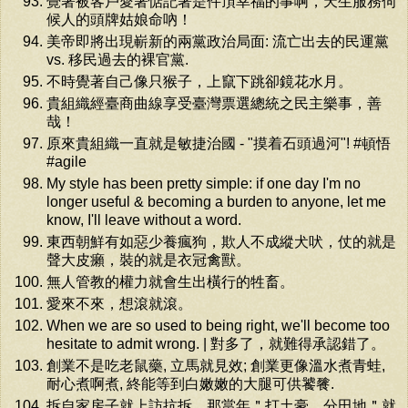
覺著被客戶愛著惦記著是件頂幸福的事啊，天生服務伺
候人的頭牌姑娘命吶！
美帝即將出現嶄新的兩黨政治局面: 流亡出去的民運黨
vs. 移民過去的裸官黨.
不時覺著自己像只猴子，上竄下跳卻鏡花水月。
貴組織經臺商曲線享受臺灣票選總統之民主樂事，善
哉！
原來貴組織一直就是敏捷治國 - "摸着石頭過河"! #頓悟
#agile
My style has been pretty simple: if one day I'm no
longer useful & becoming a burden to anyone, let me
know, I'll leave without a word.
東西朝鮮有如惡少養瘋狗，欺人不成縱犬吠，仗的就是
聲大皮癩，裝的就是衣冠禽獸。
無人管教的權力就會生出橫行的牲畜。
愛來不來，想滾就滾。
When we are so used to being right, we'll become too
hesitate to admit wrong. | 對多了，就難得承認錯了。
創業不是吃老鼠藥, 立馬就見效; 創業更像溫水煮青蛙,
耐心煮啊煮, 終能等到白嫩嫩的大腿可供饕餮.
拆自家房子就上訪抗拆，那當年＂打土豪，分田地＂就