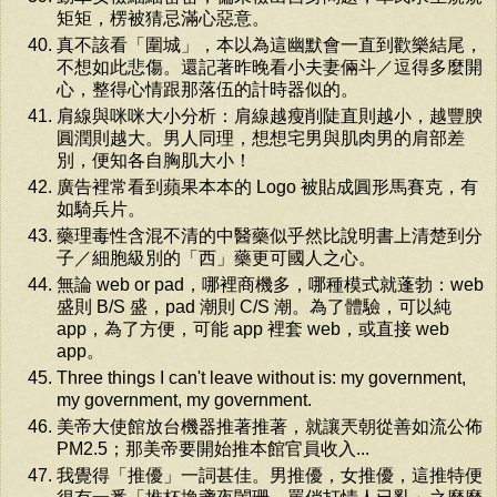
矩矩，楞被猜忌滿心惡意。
真不該看「圍城」，本以為這幽默會一直到歡樂結尾，
不想如此悲傷。還記著昨晚看小夫妻倆斗／逗得多麼開
心，整得心情跟那落伍的計時器似的。
肩線與咪咪大小分析：肩線越瘦削陡直則越小，越豐腴
圓潤則越大。男人同理，想想宅男與肌肉男的肩部差
別，便知各自胸肌大小！
廣告裡常看到蘋果本本的 Logo 被貼成圓形馬賽克，有
如騎兵片。
藥理毒性含混不清的中醫藥似乎然比說明書上清楚到分
子／細胞級別的「西」藥更可國人之心。
無論 web or pad，哪裡商機多，哪種模式就蓬勃：web
盛則 B/S 盛，pad 潮則 C/S 潮。為了體驗，可以純
app，為了方便，可能 app 裡套 web，或直接 web
app。
Three things I can't leave without is: my government,
my government, my government.
美帝大使館放台機器推著推著，就讓兲朝從善如流公佈
PM2.5；那美帝要開始推本館官員收入...
我覺得「推優」一詞甚佳。男推優，女推優，這推特便