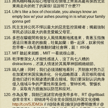
蹲馬桶時極其噁心地發現右側墻上齊肩高處有抹西北至
東南走向的乾了的屎痕! 這說明了什麽??
Life's like a box of chocolate, you always know an
empty box w/ your ashes pouring in is what your family
gonna get!
民主支持公民不憚以最大的惡意監控當權者；獨裁強制
草民必須以最大的善意愛戴父母官。
多想在矇矓間有個女人風情萬般地搖進來，青蔥玉指撫
過這日漸衰老的臉龐，吐氣如蘭：爺~ 起床，奴家伺候
您早餐~ //為毛要推翻封建社會啊，親！ #叫春
MIT 聽起來就酷，MIIT 一看就很山寨。
乾淨整潔女人才能性感迷人，沒了烏七八糟的
distractions，才讓人情迷於其風華神韻精緻細節。
鷗八嬤：同时，我们必须清醒地看到，兲朝敌对势力正
在加紧对米国实施赤化、分化战略图谋，高官移民领域
是他们进行长期渗透的重点领域。我们要深刻认识肉身
侵入领域斗争的严重性和复杂性，警钟长鸣、警惕长
存，采取有力措施加以防范和应对。
作為反擊，我朝已派諸官肉侵美帝多年。RT @gr8bad:
@常非常K：胡锦涛号召全党全国抵抗外国文化侵略
http://t.cn/SJDM1k
// //@陆务观:[偷笑]//@费明微博:// @