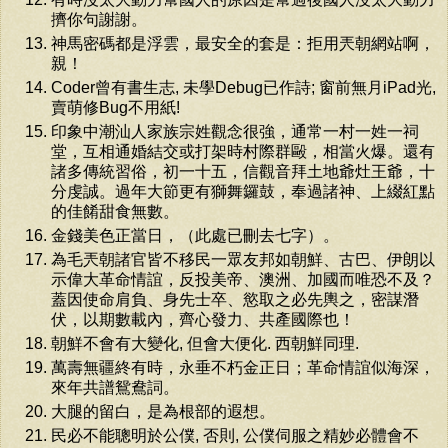
擠你句謝謝。
神馬密碼都是浮雲，最安全的套是：拒用兲朝網站啊，
親！
Coder曾有書生志, 未學Debug已作詩; 窗前無月iPad光,
賣萌修Bug不用紙!
印象中潮汕人家族宗姓觀念很強，通常一村一姓一祠
堂，互相通婚結交或打架時村際群毆，相當火爆。還有
諸多傳統習俗，初一十五，信觀音拜土地爺灶王爺，十
分虔誠。過年大節更有獅舞鑼鼓，奉過諸神、上綴紅點
的佳餚甜食無數。
金錢美色正當日，（此處已刪去七字）。
為毛兲朝諸官皆不移民一眾友邦如朝鮮、古巴、伊朗以
示偉大革命情誼，反投美帝、澳洲、加國而唯恐不及？
蓋因使命肩負、身先士卒、慾取之必先輿之，密謀潛
伏，以期數載內，齊心發力、共產國際也！
朝鮮不會有大變化, 但會大便化. 西朝鮮同理.
萬壽無疆終有時，永垂不朽金正日；革命情誼似海深，
來年共譜鴛鴦詞。
大腿的留白，是為根部的遐想。
民必不能聰明於公僕, 否則, 公僕伺服之精妙必體會不