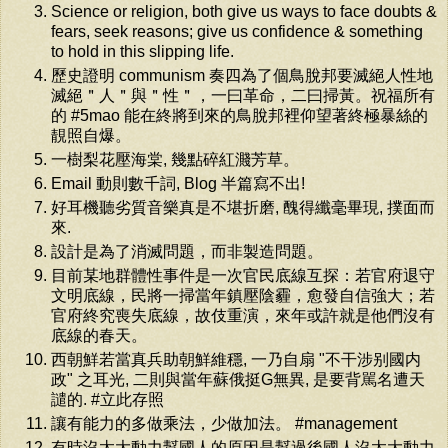
Science or religion, both give us ways to face doubts &
fears, seek reasons; give us confidence & something
to hold in this slipping life.
歷史證明 communism 奏四為了個鳥脫邦要滅絕人性地
滅絕＂人＂與＂性＂，一曰革命，二曰掃黃。祝福所有
的 #5mao 能在終將到來的鳥脫邦裡仰望著終極暴絲的
靚照自爆。
一樹梨花壓海棠, 幾點碎紅濺芳草。
Email 動則數千詞, Blog 半篇寫不出!
好耳機聽劣質音樂真是不堪折磨, 醜得纖毫畢現, 撲面而
來.
設計是為了消滅問題，而非製造問題。
目前某地群體性事件是一次官民底線互探：若官府退守
文明底線，民將一掃當年鎮壓陰霾，愈發自信強大；若
官府終究喪失底線，故伎重演，來年或許就是他們沒有
底線的春天。
西朝鮮若當真兵助朝鮮維穩, 一乃自扇 "不干涉别國内
政" 之耳光, 二則與當年蘇俄挺G無異, 是要背駡名遭天
譴的. #立此存照
讓有能力的多做乘法，少做加法。 #management
有時沒太大動力幫國人的原因是幫過後國人沒太大動力