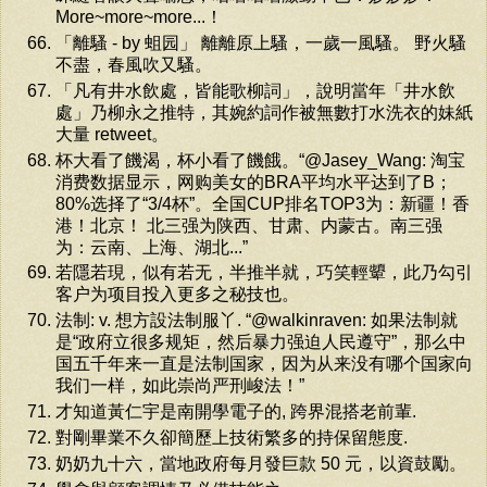
More~more~more...！
「離騷 - by 蛆园」 離離原上騷，一歲一風騷。 野火騷
不盡，春風吹又騷。
「凡有井水飲處，皆能歌柳詞」，說明當年「井水飲
處」乃柳永之推特，其婉約詞作被無數打水洗衣的妹紙
大量 retweet。
杯大看了饑渴，杯小看了饑餓。“@Jasey_Wang: 淘宝
消费数据显示，网购美女的BRA平均水平达到了B；
80%选择了“3/4杯”。全国CUP排名TOP3为：新疆！香
港！北京！ 北三强为陕西、甘肃、内蒙古。南三强
为：云南、上海、湖北...”
若隱若現，似有若无，半推半就，巧笑輕顰，此乃勾引
客户为项目投入更多之秘技也。
法制: v. 想方設法制服丫. “@walkinraven: 如果法制就
是“政府立很多规矩，然后暴力强迫人民遵守”，那么中
国五千年来一直是法制国家，因为从来没有哪个国家向
我们一样，如此崇尚严刑峻法！”
才知道黃仁宇是南開學電子的, 跨界混搭老前輩.
對剛畢業不久卻簡歷上技術繁多的持保留態度.
奶奶九十六，當地政府每月發巨款 50 元，以資鼓勵。