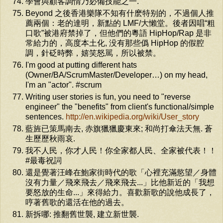
學會與顧客調情乃必備技能之一.
Beyond 之後香港樂隊不知有什麽特别的，不過個人推
薦兩個：老的達明，新點的 LMF/大懶堂。後者因唱“粗
口歌”被港府禁掉了，但他們的粵語 HipHop/Rap 是非
常給力的，高度本土化, 没有那些僞 HipHop 的假腔
調，針砭時弊，嬉笑怒駡，所以被禁。
I'm good at putting different hats
(Owner/BA/ScrumMaster/Developer…) on my head,
I'm an "actor". #scrum
Writing user stories is fun, you need to "reverse
engineer" the "benefits" from client's functional/simple
sentences.
http://en.wikipedia.org/wiki/User_story
藍旌已策馬南去, 赤旗獵獵慶東來; 和尚打傘法天無. 蒼
生歷歷秋雨哀.
我不人民，你才人民！你全家都人民、全家被代表！！
#最毒祝詞
還是覺著汪峰在鮑家街時代的歌「心裡充滿慾望／身體
沒有力量／飛來飛去／飛來飛去...」比他新近的「我想
要怒放的生命...」來得給力。喜歡新歌的說他成長了，
哼著舊歌的還活在他的過去。
新拆哪: 推翻舊世襲, 建立新世襲.