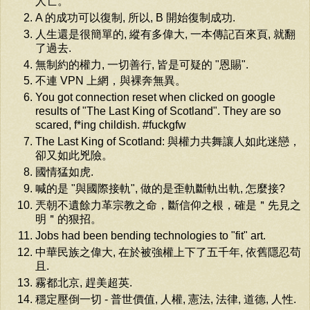
人亡。
A 的成功可以復制, 所以, B 開始復制成功.
人生還是很簡單的, 縱有多偉大, 一本傳記百來頁, 就翻
了過去.
無制約的權力, 一切善行, 皆是可疑的 "恩賜".
不連 VPN 上網，與裸奔無異。
You got connection reset when clicked on google
results of "The Last King of Scotland". They are so
scared, f*ing childish. #fuckgfw
The Last King of Scotland: 與權力共舞讓人如此迷戀，
卻又如此兇險。
國情猛如虎.
喊的是 "與國際接軌", 做的是歪軌斷軌出軌, 怎麼接?
兲朝不遺餘力革宗教之命，斷信仰之根，確是＂先見之
明＂的狠招。
Jobs had been bending technologies to "fit" art.
中華民族之偉大, 在於被強權上下了五千年, 依舊隱忍苟
且.
霧都北京, 趕美超英.
穩定壓倒一切 - 普世價值, 人權, 憲法, 法律, 道德, 人性.