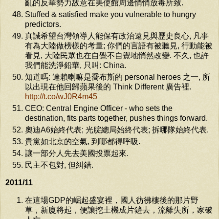
亂的反華勢力故意在美使館周邊悄悄放毒所致.
Stuffed & satisfied make you vulnerable to hungry
predictors.
真誠希望台灣領導人能保有政治遠見與歷史良心, 凡事
有為大陸做榜樣的考量; 你們的言語有被聽見, 行動能被
看見, 大陸民眾也在自覺不自覺地悄然改變. 不久, 也許
我們能洗淨鉛華, 只叫: China.
知道嗎: 達賴喇嘛是喬布斯的 personal heroes 之一, 所
以出現在他回歸蘋果後的 Think Different 廣告裡.
http://t.co/wJ0R4m45
CEO: Central Engine Officer - who sets the
destination, fits parts together, pushes things forward.
奧迪A6始終代表; 光腚總局始終代表; 拆哪隊始終代表.
貴黨如北京的空氣, 到哪都得呼吸.
讓一部分人先去美國投票起來.
民主不包對, 但糾錯.
2011/11
在這場GDP的崛起盛宴裡，國人彷彿樓後的那片野
草，新廈將起，便讓挖土機成片鏟去，流離失所，家破